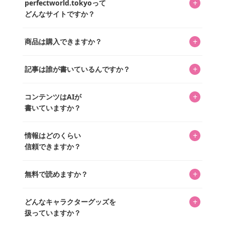
+
perfectworld.tokyoって
どんなサイトですか？
キャラクターとそのグッズの楽しさと素敵さを皆さんに知
+
商品は購入できますか？
ってもらうニュースサイトです。運営はキャラグッズコレ
クターであるパーフェクト・ワールド株式会社と編集長KOS
編集部が運営するコレクターズオンラインショップ
を中心に行われており、私たちは実際に40,000種のキャラグ
+
記事は誰が書いているんですか？
「perfectworld.shop」で、ほとんど全てのアイテムを購
ッズを扱うオンラインショップ「perfectworld.shop」のた
入・予約申し込みできます。多くの記事の最下部にリンク
キャラグッズファンの編集部メンバーがひとつひとつ書い
めに、商品をひとつずつ選び、写真を撮っています。
があり、そこからジャンプできます。
+
コンテンツはAIが
ています。記事内の99%を超えるほぼすべての写真も、1枚
書いていますか？
ずつ心を込めて自分たちで撮影したものです。さらに、10
年以上のコレクター経験を持ち、自身で40,000点のキャラグ
いいえ。全てのコンテンツはキャラグッズファンの人間が
ッズを収集し、月に1,000点の新商品を選定・購入する編集
+
情報はどのくらい
書いています。AIは使用していません。編集長KOSが最終確
長KOSが全記事を監修しています。
信頼できますか？
認を行い、手動で更新しています。
私見たっぷりに書いていますが、ファンとしての正直な思
+
無料で読めますか？
いをお届けすることは保証します。なお、記事内に価格は
掲載していません。価格は店舗や時期によって変動するた
はい、全て無料です。
め、正確な情報をお伝えできないからです。
+
どんなキャラクターグッズを
扱っていますか？