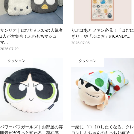
サンリオ｜はぴだんぶいの人気者
りぶはあとファン必見！「はむに
3人が大集合！ふわもちマシュ
ぎり」や「ふにお」のCANDY...
マ...
2026.07.05
2026.07.29
クッション
クッション
パワーパフガールズ｜お部屋の雰
一緒にゴロゴロしたくなる。クレ
囲気がガラっと変わる！存在感
ヨンしんちゃんのもっちり寝そ