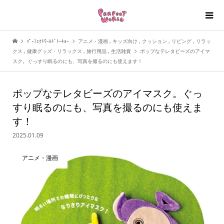
ﾊﾟｰﾌｪｸﾄﾜｰﾙﾄﾞﾄｰｷｮｰ
アニメ・漫画
,
キッズ向け
,
クッション
,
リビング
,
リラッ
クス
,
健康グッズ・リラックス
,
旅行用品
,
生活雑貨
ポップなテレタビーズのアイマ
スク。ぐっすり眠るのにも、写真を撮るのにも使えます！
ポップなテレタビーズのアイマスク。ぐっ
すり眠るのにも、写真を撮るのにも使えま
す！
2025.01.09
アニメ・漫画