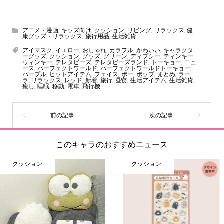
スヌーピー、ミッフィー、サンリオ、ディズニー、おぱん
ちゅうさぎ、パペットスンスン……あげるとキリがありませ
ん！200種以上のトレンディなキャラクターやアニメキャラ
アニメ・漫画
,
キッズ向け
,
クッション
,
リビング
,
リラックス
,
健
康グッズ・リラックス
,
旅行用品
,
生活雑貨
をご紹介しています。生まれたばかりの新しいキャラクタ
アイマスク
,
イエロー
,
おしゃれ
,
カラフル
,
かわいい
,
キャラクタ
ーをいち早く皆さんにお届けすることも、私たちの使命の
ーグッズ
,
クッション
,
グッズ
,
グリーン
,
ディプシー
,
ティンキー
ウィンキー
,
テレタビーズ
,
テレタビーズランド
,
トーキョー
,
ニュ
ひとつです。
ース
,
パーフェクトワールド
,
パーフェクトワールドトーキョー
,
パープル
,
ヒットアイテム
,
フェイス
,
ポー
,
ポップ
,
まとめ
,
ラー
ラ
,
リラックス
,
レッド
,
新着
,
旅行
,
昼寝
,
生活アイテム
,
生活雑貨
,
癒し
,
睡眠
,
移動
,
電車
,
飛行機
このキャラのおすすめニュース
クッション
クッション