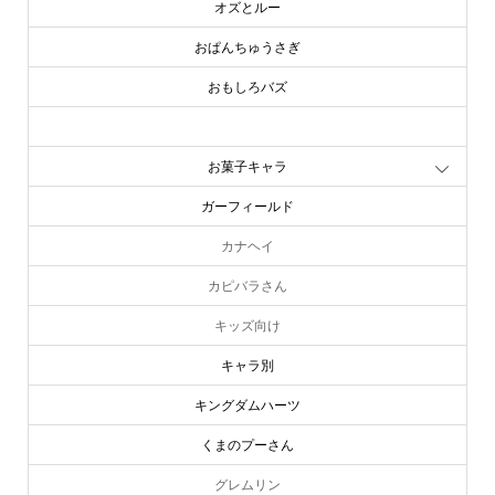
オズとルー
おぱんちゅうさぎ
おもしろバズ
お文具といっしょ
お菓子キャラ
ガーフィールド
カナヘイ
カピバラさん
キッズ向け
キャラ別
キングダムハーツ
くまのプーさん
online store
company info
contact us
share me!
グレムリン