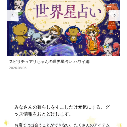


スピリチュアリちゃんの世界星占い ハワイ編
「
の難.
2026.08.06
202
みなさんの暮らしをすこしだけ元気にする、グ
ッズ情報をおとどけします。
お店では出会うことができない、たくさんのアイテム