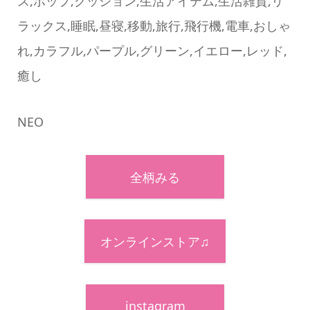
ス,ポップ,クッション,生活アイテム,生活雑貨,リ
ラックス,睡眠,昼寝,移動,旅行,飛行機,電車,おしゃ
れ,カラフル,パープル,グリーン,イエロー,レッド,
癒し
NEO
全柄みる
オンラインストア♫
instagram