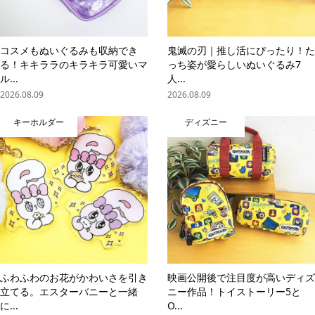
コスメもぬいぐるみも収納でき
鬼滅の刃｜推し活にぴったり！た
る！キキララのキラキラ可愛いマ
っち姿が愛らしいぬいぐるみ7
ル...
人...
2026.08.09
2026.08.09
キーホルダー
ディズニー
ふわふわのお花がかわいさを引き
映画公開後で注目度が高いディズ
立てる。エスターバニーと一緒
ニー作品！トイストーリー5と
に...
O...