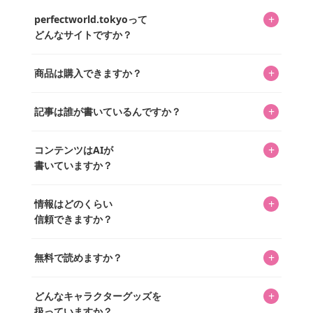
+
perfectworld.tokyoって
どんなサイトですか？
キャラクターとそのグッズの楽しさと素敵さを皆さんに知
+
商品は購入できますか？
ってもらうニュースサイトです。運営はキャラグッズコレ
クターであるパーフェクト・ワールド株式会社と編集長KOS
編集部が運営するコレクターズオンラインショップ
を中心に行われており、私たちは実際に40,000種のキャラグ
+
記事は誰が書いているんですか？
「perfectworld.shop」で、ほとんど全てのアイテムを購
ッズを扱うオンラインショップ「perfectworld.shop」のた
入・予約申し込みできます。多くの記事の最下部にリンク
キャラグッズファンの編集部メンバーがひとつひとつ書い
めに、商品をひとつずつ選び、写真を撮っています。
があり、そこからジャンプできます。
+
コンテンツはAIが
ています。記事内の99%を超えるほぼすべての写真も、1枚
書いていますか？
ずつ心を込めて自分たちで撮影したものです。さらに、10
年以上のコレクター経験を持ち、自身で40,000点のキャラグ
いいえ。全てのコンテンツはキャラグッズファンの人間が
ッズを収集し、月に1,000点の新商品を選定・購入する編集
+
情報はどのくらい
書いています。AIは使用していません。編集長KOSが最終確
長KOSが全記事を監修しています。
信頼できますか？
認を行い、手動で更新しています。
私見たっぷりに書いていますが、ファンとしての正直な思
+
無料で読めますか？
いをお届けすることは保証します。なお、記事内に価格は
掲載していません。価格は店舗や時期によって変動するた
はい、全て無料です。
め、正確な情報をお伝えできないからです。
+
どんなキャラクターグッズを
扱っていますか？