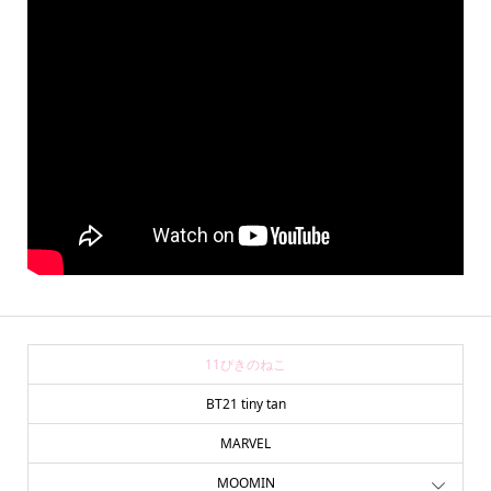
11ぴきのねこ
BT21 tiny tan
MARVEL
MOOMIN