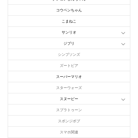
コウペンちゃん
こまねこ
サンリオ
ジブリ
シンプソンズ
ズートピア
スーパーマリオ
スターウォーズ
スヌーピー
スプラトゥーン
スポンジボブ
スマホ関連
online store
company info
contact us
share me!