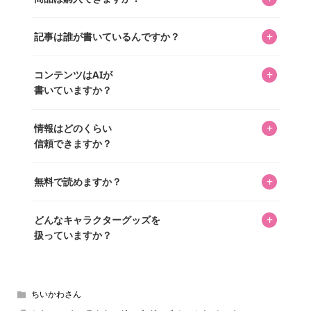
ってもらうニュースサイトです。運営はキャラグッズコレ
クターであるパーフェクト・ワールド株式会社と編集長KOS
編集部が運営するコレクターズオンラインショップ
を中心に行われており、私たちは実際に40,000種のキャラグ
+
記事は誰が書いているんですか？
「perfectworld.shop」で、ほとんど全てのアイテムを購
ッズを扱うオンラインショップ「perfectworld.shop」のた
入・予約申し込みできます。多くの記事の最下部にリンク
キャラグッズファンの編集部メンバーがひとつひとつ書い
めに、商品をひとつずつ選び、写真を撮っています。
があり、そこからジャンプできます。
+
コンテンツはAIが
ています。記事内の99%を超えるほぼすべての写真も、1枚
書いていますか？
ずつ心を込めて自分たちで撮影したものです。さらに、10
年以上のコレクター経験を持ち、自身で40,000点のキャラグ
いいえ。全てのコンテンツはキャラグッズファンの人間が
ッズを収集し、月に1,000点の新商品を選定・購入する編集
+
情報はどのくらい
書いています。AIは使用していません。編集長KOSが最終確
長KOSが全記事を監修しています。
信頼できますか？
認を行い、手動で更新しています。
私見たっぷりに書いていますが、ファンとしての正直な思
+
無料で読めますか？
いをお届けすることは保証します。なお、記事内に価格は
掲載していません。価格は店舗や時期によって変動するた
はい、全て無料です。
め、正確な情報をお伝えできないからです。
+
どんなキャラクターグッズを
扱っていますか？
スヌーピー、ミッフィー、サンリオ、ディズニー、おぱん
ちゅうさぎ、パペットスンスン……あげるとキリがありませ
ん！200種以上のトレンディなキャラクターやアニメキャラ
ちいかわさん
をご紹介しています。生まれたばかりの新しいキャラクタ