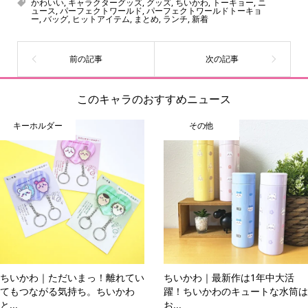
かわいい
,
キャラクターグッズ
,
グッズ
,
ちいかわ
,
トーキョー
,
ニ
ュース
,
パーフェクトワールド
,
パーフェクトワールドトーキョ
ーをいち早く皆さんにお届けすることも、私たちの使命の
ー
,
バッグ
,
ヒットアイテム
,
まとめ
,
ランチ
,
新着
ひとつです。
このキャラのおすすめニュース
キーホルダー
その他
ちいかわ｜ただいまっ！離れてい
ちいかわ｜最新作は1年中大活
てもつながる気持ち。ちいかわ
躍！ちいかわのキュートな水筒は
と...
お...