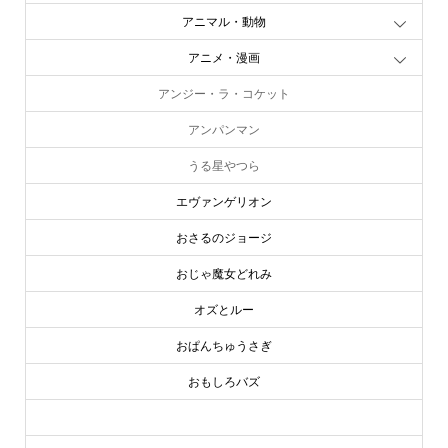
アニマル・動物
アニメ・漫画
アンジー・ラ・コケット
アンパンマン
うる星やつら
エヴァンゲリオン
おさるのジョージ
おじゃ魔女どれみ
オズとルー
おぱんちゅうさぎ
おもしろバズ
お文具といっしょ
online store
company info
contact us
share me!