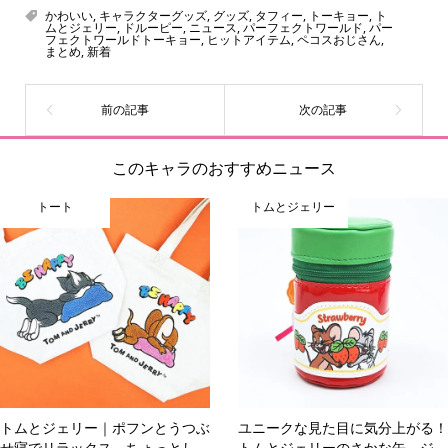
をご紹介しています。生まれたばかりの新しいキャラクタ
かわいい
,
キャラクターグッズ
,
グッズ
,
タフィー
,
トーキョー
,
ト
ムとジェリー
,
ドルーピー
,
ニュース
,
パーフェクトワールド
,
パー
ーをいち早く皆さんにお届けすることも、私たちの使命の
フェクトワールドトーキョー
,
ヒットアイテム
,
ペコスおじさん
,
まとめ
,
新着
ひとつです。
このキャラのおすすめニュース
トート
トムとジェリー
トムとジェリー｜ポフンとうつぶ
ユニークな見た目に気分上がる！
せ寝でリラックス。ちょっとし
トムとジェリーのさかな缶、ジ