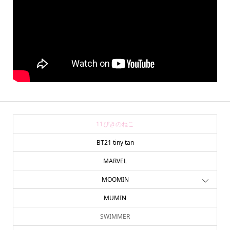
11ぴきのねこ
BT21 tiny tan
MARVEL
MOOMIN
MUMIN
SWIMMER
online store
company info
contact us
share me!