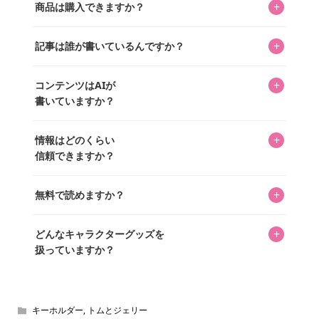
+
商品は購入できますか？
ってもらうニュースサイトです。運営はキャラグッズコレ
クターであるパーフェクト・ワールド株式会社と編集長KOS
編集部が運営するコレクターズオンラインショップ
を中心に行われており、私たちは実際に40,000種のキャラグ
+
記事は誰が書いているんですか？
「perfectworld.shop」で、ほとんど全てのアイテムを購
ッズを扱うオンラインショップ「perfectworld.shop」のた
入・予約申し込みできます。多くの記事の最下部にリンク
キャラグッズファンの編集部メンバーがひとつひとつ書い
めに、商品をひとつずつ選び、写真を撮っています。
があり、そこからジャンプできます。
+
コンテンツはAIが
ています。記事内の99%を超えるほぼすべての写真も、1枚
書いていますか？
ずつ心を込めて自分たちで撮影したものです。さらに、10
年以上のコレクター経験を持ち、自身で40,000点のキャラグ
いいえ。全てのコンテンツはキャラグッズファンの人間が
ッズを収集し、月に1,000点の新商品を選定・購入する編集
+
情報はどのくらい
書いています。AIは使用していません。編集長KOSが最終確
長KOSが全記事を監修しています。
信頼できますか？
認を行い、手動で更新しています。
私見たっぷりに書いていますが、ファンとしての正直な思
+
無料で読めますか？
いをお届けすることは保証します。なお、記事内に価格は
掲載していません。価格は店舗や時期によって変動するた
はい、全て無料です。
め、正確な情報をお伝えできないからです。
+
どんなキャラクターグッズを
扱っていますか？
スヌーピー、ミッフィー、サンリオ、ディズニー、おぱん
ちゅうさぎ、パペットスンスン……あげるとキリがありませ
ん！200種以上のトレンディなキャラクターやアニメキャラ
キーホルダー
,
トムとジェリー