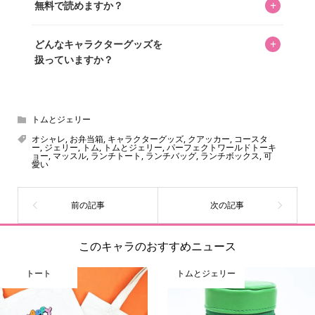
+
無料で読めますか？
いをお届けすることは保証します。なお、記事内に価格は
掲載していません。価格は店舗や時期によって変動するた
はい、全て無料です。
め、正確な情報をお伝えできないからです。
+
どんなキャラクターグッズを
扱っていますか？
スヌーピー、ミッフィー、サンリオ、ディズニー、おぱん
ちゅうさぎ、パペットスンスン……あげるとキリがありませ
ん！200種以上のトレンディなキャラクターやアニメキャラ
トムとジェリー
をご紹介しています。生まれたばかりの新しいキャラクタ
オシャレ
,
お弁当箱
,
キャラクターグッズ
,
クアッカー
,
コースタ
ー
,
ジェリー
,
トム
,
トムとジェリー
,
パーフェクトワールドトーキ
ーをいち早く皆さんにお届けすることも、私たちの使命の
ョー
,
マッスル
,
ランチトート
,
ランチバッグ
,
ランチボックス
,
可
愛い
ひとつです。
このキャラのおすすめニュース
トート
トムとジェリー