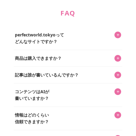
FAQ
+
perfectworld.tokyoって
どんなサイトですか？
キャラクターとそのグッズの楽しさと素敵さを皆さんに知
+
商品は購入できますか？
ってもらうニュースサイトです。運営はキャラグッズコレ
クターであるパーフェクト・ワールド株式会社と編集長KOS
編集部が運営するコレクターズオンラインショップ
を中心に行われており、私たちは実際に40,000種のキャラグ
+
記事は誰が書いているんですか？
「perfectworld.shop」で、ほとんど全てのアイテムを購
ッズを扱うオンラインショップ「perfectworld.shop」のた
入・予約申し込みできます。多くの記事の最下部にリンク
キャラグッズファンの編集部メンバーがひとつひとつ書い
めに、商品をひとつずつ選び、写真を撮っています。
があり、そこからジャンプできます。
+
コンテンツはAIが
ています。記事内の99%を超えるほぼすべての写真も、1枚
書いていますか？
ずつ心を込めて自分たちで撮影したものです。さらに、10
年以上のコレクター経験を持ち、自身で40,000点のキャラグ
いいえ。全てのコンテンツはキャラグッズファンの人間が
ッズを収集し、月に1,000点の新商品を選定・購入する編集
+
情報はどのくらい
書いています。AIは使用していません。編集長KOSが最終確
長KOSが全記事を監修しています。
信頼できますか？
認を行い、手動で更新しています。
私見たっぷりに書いていますが、ファンとしての正直な思