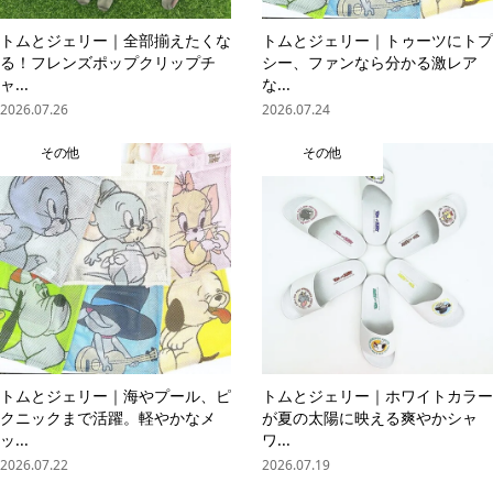
トムとジェリー｜全部揃えたくな
トムとジェリー｜トゥーツにトプ
る！フレンズポップクリップチ
シー、ファンなら分かる激レア
ャ...
な...
2026.07.26
2026.07.24
その他
その他
トムとジェリー｜海やプール、ピ
トムとジェリー｜ホワイトカラー
クニックまで活躍。軽やかなメ
が夏の太陽に映える爽やかシャ
ッ...
ワ...
2026.07.22
2026.07.19