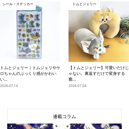
シール・ステッカー
トムとジェリー
トムとジェリー｜トムジェリやケ
【トムとジェリー】可愛いだけじ
ロちゃんのぷっくり感がかわい
ゃない。裏返すだけで変身する
い...
癒...
2026.07.14
2026.07.04
連載コラム
online store
company info
contact us
share me!