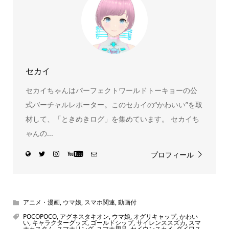
ひとつです。
セカイ
セカイちゃんはパーフェクトワールドトーキョーの公
式バーチャルレポーター。このセカイの“かわいい”を取
材して、「ときめきログ」を集めています。 セカイち
ゃんの...
プロフィール
アニメ・漫画
,
ウマ娘
,
スマホ関連
,
動画付
POCOPOCO
,
アグネスタキオン
,
ウマ娘
,
オグリキャップ
,
かわい
い
,
キャラクターグッズ
,
ゴールドシップ
,
サイレンススズカ
,
スマ
ホカスタム
,
スマホリング
,
スマホ用品
,
セイウンスカイ
,
ダイワス