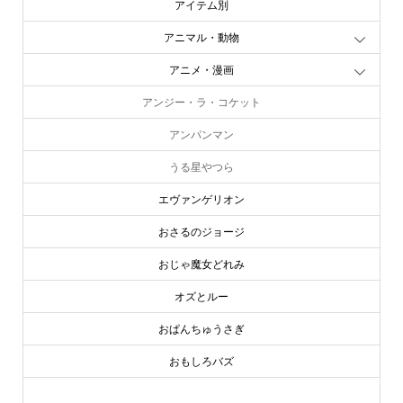
アイテム別
アニマル・動物
アニメ・漫画
アンジー・ラ・コケット
アンパンマン
うる星やつら
エヴァンゲリオン
おさるのジョージ
おじゃ魔女どれみ
オズとルー
おぱんちゅうさぎ
おもしろバズ
お文具といっしょ