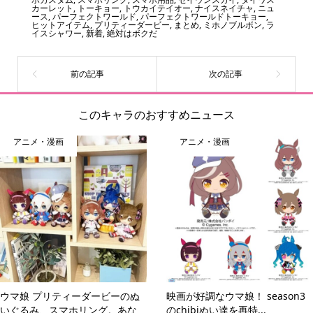
カーレット
,
トーキョー
,
トウカイテイオー
,
ナイスネイチャ
,
ニュ
ース
,
パーフェクトワールド
,
パーフェクトワールドトーキョー
,
ヒットアイテム
,
プリティーダービー
,
まとめ
,
ミホノブルボン
,
ラ
イスシャワー
,
新着
,
絶対はボクだ
このキャラのおすすめニュース
アニメ・漫画
アニメ・漫画
ウマ娘 プリティーダービーのぬ
映画が好調なウマ娘！ season3
いぐるみ、スマホリング。あな
のchibiぬい達を再特...