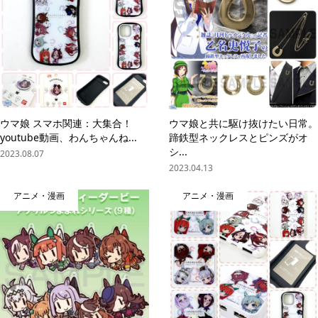
ウマ娘 スマホ関連：大集合！
ウマ娘と共に駆け抜けたい日常。
youtube動画、わんちゃんね...
蹄鉄型ネックレスとピンズがオ
シ...
2023.08.07
2023.04.13
アニメ・漫画
アニメ・漫画