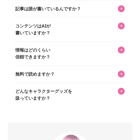
クターであるパーフェクト・ワールド株式会社と編集長KOS
編集部が運営するコレクターズオンラインショップ
を中心に行われており、私たちは実際に40,000種のキャラグ
+
記事は誰が書いているんですか？
「perfectworld.shop」で、ほとんど全てのアイテムを購
ッズを扱うオンラインショップ「perfectworld.shop」のた
入・予約申し込みできます。多くの記事の最下部にリンク
キャラグッズファンの編集部メンバーがひとつひとつ書い
めに、商品をひとつずつ選び、写真を撮っています。
があり、そこからジャンプできます。
+
コンテンツはAIが
ています。記事内の99%を超えるほぼすべての写真も、1枚
書いていますか？
ずつ心を込めて自分たちで撮影したものです。さらに、10
年以上のコレクター経験を持ち、自身で40,000点のキャラグ
いいえ。全てのコンテンツはキャラグッズファンの人間が
ッズを収集し、月に1,000点の新商品を選定・購入する編集
+
情報はどのくらい
書いています。AIは使用していません。編集長KOSが最終確
長KOSが全記事を監修しています。
信頼できますか？
認を行い、手動で更新しています。
私見たっぷりに書いていますが、ファンとしての正直な思
+
無料で読めますか？
いをお届けすることは保証します。なお、記事内に価格は
掲載していません。価格は店舗や時期によって変動するた
はい、全て無料です。
め、正確な情報をお伝えできないからです。
+
どんなキャラクターグッズを
扱っていますか？
スヌーピー、ミッフィー、サンリオ、ディズニー、おぱん
ちゅうさぎ、パペットスンスン……あげるとキリがありませ
ん！200種以上のトレンディなキャラクターやアニメキャラ
をご紹介しています。生まれたばかりの新しいキャラクタ
ーをいち早く皆さんにお届けすることも、私たちの使命の