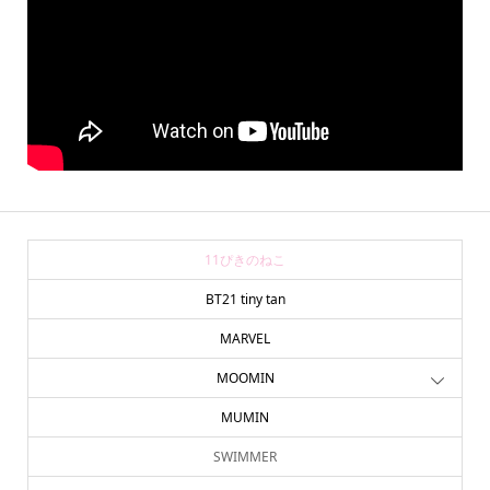
11ぴきのねこ
BT21 tiny tan
MARVEL
MOOMIN
MUMIN
SWIMMER