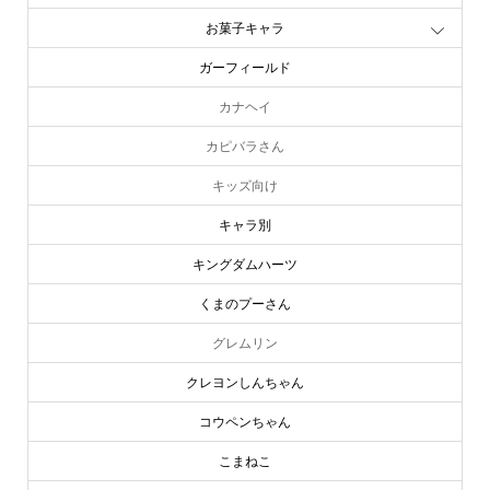
お菓子キャラ
ガーフィールド
カナヘイ
カピバラさん
キッズ向け
キャラ別
キングダムハーツ
くまのプーさん
グレムリン
クレヨンしんちゃん
コウペンちゃん
こまねこ
online store
company info
contact us
share me!