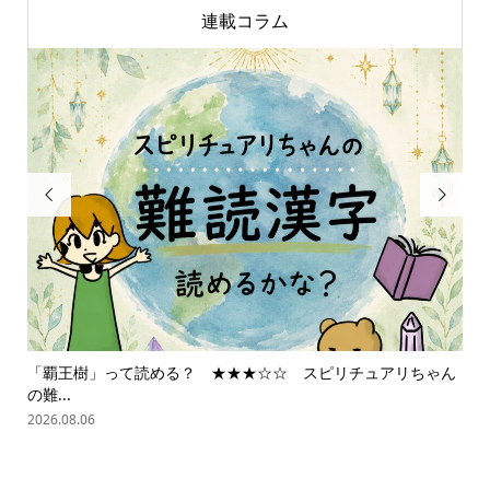
連載コラム


「覇王樹」って読める？ ★★★☆☆ スピリチュアリちゃん
スピ
の難...
2026
2026.08.06
online store
company info
contact us
share me!