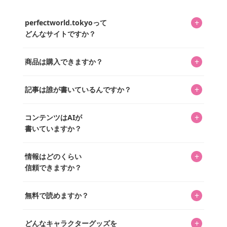
+
perfectworld.tokyoって
どんなサイトですか？
キャラクターとそのグッズの楽しさと素敵さを皆さんに知
+
商品は購入できますか？
ってもらうニュースサイトです。運営はキャラグッズコレ
クターであるパーフェクト・ワールド株式会社と編集長KOS
編集部が運営するコレクターズオンラインショップ
を中心に行われており、私たちは実際に40,000種のキャラグ
+
記事は誰が書いているんですか？
「perfectworld.shop」で、ほとんど全てのアイテムを購
ッズを扱うオンラインショップ「perfectworld.shop」のた
入・予約申し込みできます。多くの記事の最下部にリンク
キャラグッズファンの編集部メンバーがひとつひとつ書い
めに、商品をひとつずつ選び、写真を撮っています。
があり、そこからジャンプできます。
+
コンテンツはAIが
ています。記事内の99%を超えるほぼすべての写真も、1枚
書いていますか？
ずつ心を込めて自分たちで撮影したものです。さらに、10
年以上のコレクター経験を持ち、自身で40,000点のキャラグ
いいえ。全てのコンテンツはキャラグッズファンの人間が
ッズを収集し、月に1,000点の新商品を選定・購入する編集
+
情報はどのくらい
書いています。AIは使用していません。編集長KOSが最終確
長KOSが全記事を監修しています。
信頼できますか？
認を行い、手動で更新しています。
私見たっぷりに書いていますが、ファンとしての正直な思
+
無料で読めますか？
いをお届けすることは保証します。なお、記事内に価格は
掲載していません。価格は店舗や時期によって変動するた
はい、全て無料です。
め、正確な情報をお伝えできないからです。
+
どんなキャラクターグッズを