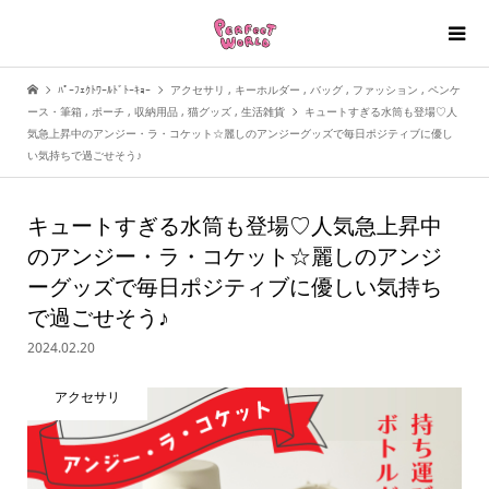
ﾊﾟｰﾌｪｸﾄﾜｰﾙﾄﾞﾄｰｷｮｰ
アクセサリ
,
キーホルダー
,
バッグ
,
ファッション
,
ペンケ
ース・筆箱
,
ポーチ
,
収納用品
,
猫グッズ
,
生活雑貨
キュートすぎる水筒も登場♡人
気急上昇中のアンジー・ラ・コケット☆麗しのアンジーグッズで毎日ポジティブに優し
い気持ちで過ごせそう♪
キュートすぎる水筒も登場♡人気急上昇中
のアンジー・ラ・コケット☆麗しのアンジ
ーグッズで毎日ポジティブに優しい気持ち
で過ごせそう♪
2024.02.20
アクセサリ