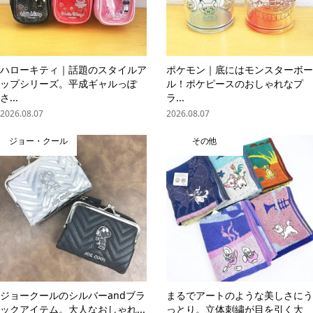
ハローキティ｜話題のスタイルア
ポケモン｜底にはモンスターボー
ップシリーズ。平成ギャルっぽ
ル！ポケピースのおしゃれなプ
さ...
ラ...
2026.08.07
2026.08.07
ジョー・クール
その他
ジョークールのシルバーandブラ
まるでアートのような美しさにう
ックアイテム。大人なおしゃれ...
っとり。立体刺繍が目を引く大