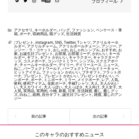
プロフィール
アクセサリ
,
キーホルダー
,
バッグ
,
ファッション
,
ペンケース・筆
箱
,
ポーチ
,
収納用品
,
猫グッズ
,
生活雑貨
;プレゼント
,
instagram
,
SNS
,
Twitter
,
Tシャツ
,
アクリルキーホ
ルダー
,
アクリルチャーム
,
アクリルボールチェーン
,
アンジー
,
ア
ンジー・ラ・コケット
,
おしゃれ
,
おしゃれシンプル
,
おすすめ
,
お
家
,
お誕生日プレゼント
,
お部屋
,
お部屋コーデ
,
かわいい
,
キーホ
ルダー
,
ギフト
,
ギフト かわいい
,
キャラクター
,
キャラクターグ
ッズ
,
コスメポーチ
,
コンパクトミラー
,
シンプル
,
スクエアポー
チ
,
チャームキーホルダー
,
デイリー
,
デイリーユース
,
ニュース
,
ねこ
,
パーフェクトワールド
,
パーフェクトワールドトーキョー
,
ヒットアイテム
,
ファッション かわいい
,
プチギフト
,
フラットポ
ーチ
,
プレゼント
,
プレゼント かわいい
,
プレゼントかわいい
,
ペ
ンポーチ
,
ポーチ
,
ミニポーチ
,
ミラー
,
メイクポーチ
,
レア
,
人気
,
便利
,
便利アイテム
,
化粧ポーチ
,
半袖Tシャツ
,
大人
,
大人かわい
い
,
大人カワイイ
,
大人っぽい
,
大人っぽさ
,
大人向け
,
大人女子
,
大
人気
,
実用品
,
実用的
,
小物
,
新着
,
日常
,
生活雑貨
,
癒し
,
癒しグッ
ズ
,
白ねこ
,
総柄
,
自分ギフト
,
誕生日プレゼント
,
雑貨
,
麗しのアン
ジー
このキャラのおすすめニュース