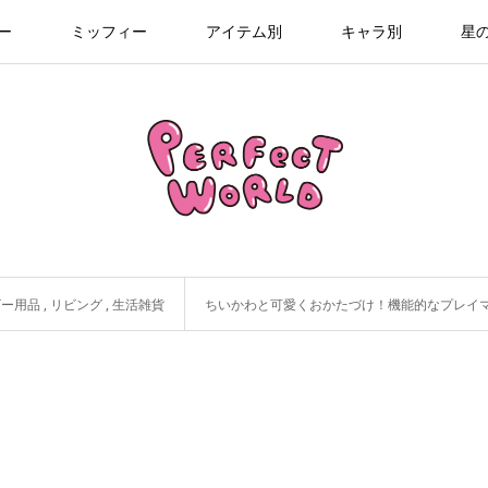
ー
ミッフィー
アイテム別
キャラ別
星
ビー用品
,
リビング
,
生活雑貨
ちいかわと可愛くおかたづけ！機能的なプレイマッ