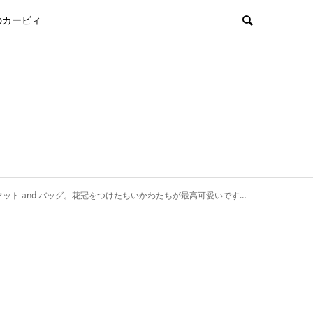
のカービィ
ト and バッグ。花冠をつけたちいかわたちが最高可愛いです。