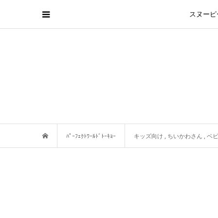
スヌーピ
ﾊﾟｰﾌｪｸﾄﾜｰﾙﾄﾞﾄｰｷｮｰ
キッズ向け
,
ちいかわさん
,
ベ