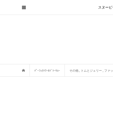
スヌーピ
ﾊﾟｰﾌｪｸﾄﾜｰﾙﾄﾞﾄｰｷｮｰ
その他
,
トムとジェリー
,
ファ