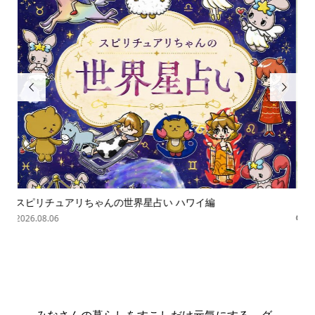


「覇王樹」って読める？ ★★★☆☆ スピリチュアリちゃん
ス
の難...
202
2026.08.06