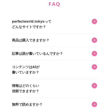
FAQ
+
perfectworld.tokyoって
どんなサイトですか？
キャラクターとそのグッズの楽しさと素敵さを皆さんに知
+
商品は購入できますか？
ってもらうニュースサイトです。運営はキャラグッズコレ
クターであるパーフェクト・ワールド株式会社と編集長KOS
編集部が運営するコレクターズオンラインショップ
を中心に行われており、私たちは実際に40,000種のキャラグ
+
記事は誰が書いているんですか？
「perfectworld.shop」で、ほとんど全てのアイテムを購
ッズを扱うオンラインショップ「perfectworld.shop」のた
入・予約申し込みできます。多くの記事の最下部にリンク
キャラグッズファンの編集部メンバーがひとつひとつ書い
めに、商品をひとつずつ選び、写真を撮っています。
があり、そこからジャンプできます。
+
コンテンツはAIが
ています。記事内の99%を超えるほぼすべての写真も、1枚
書いていますか？
ずつ心を込めて自分たちで撮影したものです。さらに、10
年以上のコレクター経験を持ち、自身で40,000点のキャラグ
いいえ。全てのコンテンツはキャラグッズファンの人間が
ッズを収集し、月に1,000点の新商品を選定・購入する編集
+
情報はどのくらい
書いています。AIは使用していません。編集長KOSが最終確
長KOSが全記事を監修しています。
信頼できますか？
認を行い、手動で更新しています。
私見たっぷりに書いていますが、ファンとしての正直な思
+
無料で読めますか？
いをお届けすることは保証します。なお、記事内に価格は