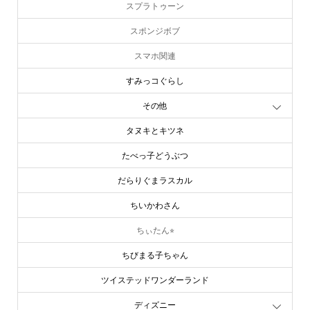
スプラトゥーン
スポンジボブ
スマホ関連
すみっコぐらし
その他
タヌキとキツネ
たべっ子どうぶつ
だらりぐまラスカル
ちいかわさん
ちぃたん⭐︎
ちびまる子ちゃん
ツイステッドワンダーランド