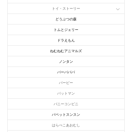
ディズニー
トイ・ストーリー
どうぶつの森
トムとジェリー
ドラえもん
ねむねむアニマルズ
ノンタン
バーバパパ
バービー
バットマン
バニーコンビニ
パペットスンスン
online store
company info
contact us
share me!
はらぺこあおむし