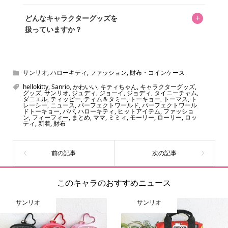
掲載していません。価格は店舗や時期によって変動するた
はい、全て無料です。
め、正確な情報をお伝えできないからです。
+
どんなキャラクターグッズを
扱っていますか？
スヌーピー、ミッフィー、サンリオ、ディズニー、おぱん
ちゅうさぎ、パペットスンスン……あげるとキリがありませ
ん！200種以上のトレンディなキャラクターやアニメキャラ
サンリオ
,
ハローキティ
,
ファッション
,
財布・コインケース
をご紹介しています。生まれたばかりの新しいキャラクタ
hellokitty
,
Sanrio
,
かわいい
,
キティちゃん
,
キャラクターグッズ
,
グッズ
,
サンリオ
,
ジュディ
,
ジョーイ
,
ジョディ
,
タイニーチャム
,
ーをいち早く皆さんにお届けすることも、私たちの使命の
ダニエル
,
ティッピー
,
ティム＆タミー
,
トーキョー
,
トーマス
,
ト
レーシー
,
ニュース
,
パーフェクトワールド
,
パーフェクトワール
ひとつです。
ドトーキョー
,
パパ
,
ハローキティ
,
ヒットアイテム
,
ファッショ
ン
,
フィーフィー
,
まとめ
,
ママ
,
ミミィ
,
モーリー
,
ローリー
,
ロッ
ティ
,
新着
,
財布
このキャラのおすすめニュース
サンリオ
サンリオ