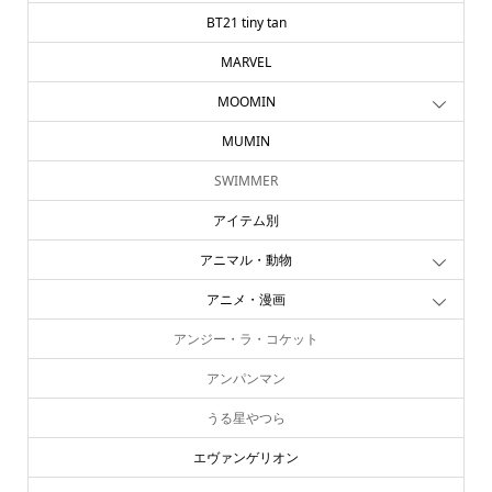
11ぴきのねこ
BT21 tiny tan
MARVEL
MOOMIN
MUMIN
SWIMMER
アイテム別
アニマル・動物
アニメ・漫画
アンジー・ラ・コケット
アンパンマン
うる星やつら
エヴァンゲリオン