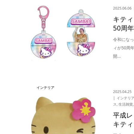
2025.06.06
キティ
50周
令和にな
ィが50周
開...
インテリア
2025.04.25
インテリ
ス
,
生活雑貨
平成レ
キティ