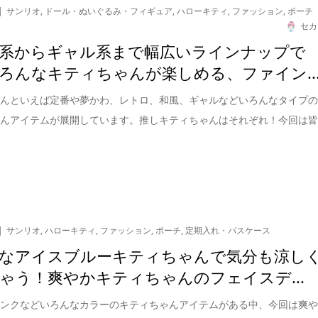
サンリオ
,
ドール・ぬいぐるみ・フィギュア
,
ハローキティ
,
ファッション
,
ポーチ
セカ
系からギャル系まで幅広いラインナップで
ろんなキティちゃんが楽しめる、ファイン..
ゃんといえば定番や夢かわ、レトロ、和風、ギャルなどいろんなタイプ
ゃんアイテムが展開しています。推しキティちゃんはそれぞれ！今回は
サンリオ
,
ハローキティ
,
ファッション
,
ポーチ
,
定期入れ・パスケース
なアイスブルーキティちゃんで気分も涼し
ゃう！爽やかキティちゃんのフェイスデ...
ピンクなどいろんなカラーのキティちゃんアイテムがある中、今回は爽