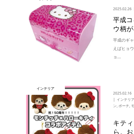
2025.02.26
平成コ
ウ柄が
平成のギ
えばヒョ
ョ...
インテリア
2025.02.16
インテリ
ン
,
ポーチ
,
キティ
ら。お