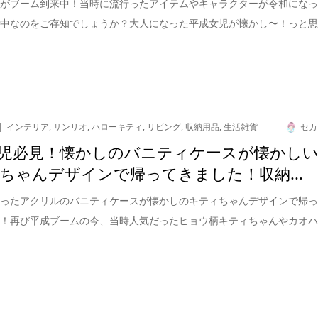
ロがブーム到来中！当時に流行ったアイテムやキャラクターが令和にな
ム中なのをご存知でしょうか？大人になった平成女児が懐かし〜！っと
インテリア
,
サンリオ
,
ハローキティ
,
リビング
,
収納用品
,
生活雑貨
セカ
児必見！懐かしのバニティケースが懐かし
ちゃんデザインで帰ってきました！収納...
行ったアクリルのバニティケースが懐かしのキティちゃんデザインで帰
た！再び平成ブームの今、当時人気だったヒョウ柄キティちゃんやカオ