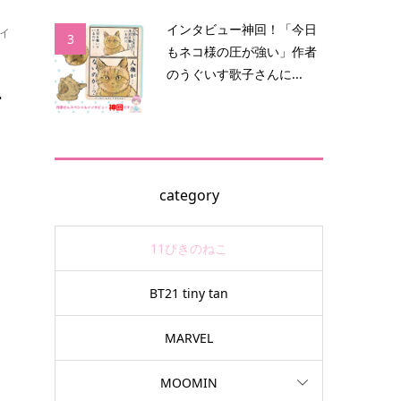
インタビュー神回！「今日
イ
3
もネコ様の圧が強い」作者
のうぐいす歌子さんに...
.
の
皆
category
11ぴきのねこ
BT21 tiny tan
く
MARVEL
MOOMIN
や