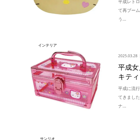
平成レト
て再ブー
う...
インテリア
2025.03.28
平成女
キティ
平成に流
てきまし
ナ...
サンリオ