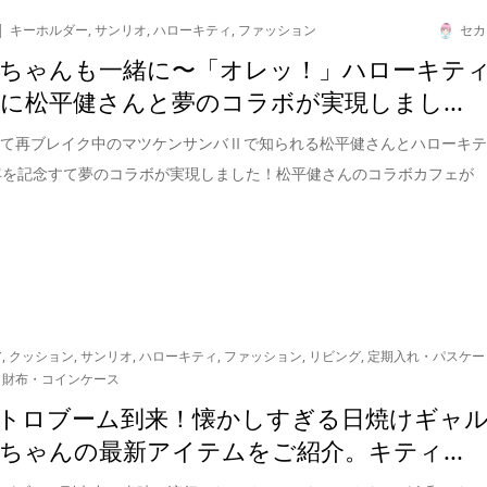
キーホルダー
,
サンリオ
,
ハローキティ
,
ファッション
セカ
ちゃんも一緒に〜「オレッ！」ハローキテ
年に松平健さんと夢のコラボが実現しまし...
って再ブレイク中のマツケンサンバⅡで知られる松平健さんとハローキ
年を記念すて夢のコラボが実現しました！松平健さんのコラボカフェが
ア
,
クッション
,
サンリオ
,
ハローキティ
,
ファッション
,
リビング
,
定期入れ・パスケー
,
財布・コインケース
トロブーム到来！懐かしすぎる日焼けギャ
ちゃんの最新アイテムをご紹介。キティ...