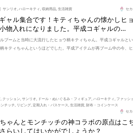
サンリオ
,
ハローキティ
,
収納用品
,
生活雑貨
セカ
ギャル集合です！キティちゃんの懐かしヒ
小物入れになりました。平成コギャルの...
ャルブームと当時に大流行したヒョウ柄キティちゃん。平成コギャルと
ウ柄キティちゃんというほどでした。平成アイテムが再ブーム中の今、
ア
,
クッション
,
サンリオ
,
ドール・ぬいぐるみ・フィギュア
,
ハローキティ
,
ファッシ
モンチッチ
,
リビング
,
定期入れ・パスケース
,
生活雑貨
,
財布・コインケース
セカ
ちゃんとモンチッチの神コラボの原点はこ
さらいしてはいかがでしょうか？