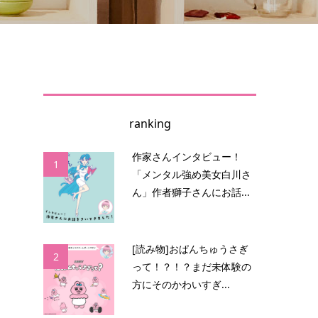
ranking
作家さんインタビュー！
1
「メンタル強め美女白川さ
ん」作者獅子さんにお話...
幅
[読み物]おぱんちゅうさぎ
2
って！？！？まだ未体験の
方にそのかわいすぎ...