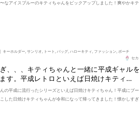
げ〜なアイスブルーのキティちゃんをピックアップしました！爽やかキ
キーホルダー
,
サンリオ
,
トート
,
バッグ
,
ハローキティ
,
ファッション
,
ポーチ
セカ
ぎ、、、キティちゃんと一緒に平成ギャル
ます。平成レトロといえば日焼けキティ...
ゃんの平成に流行ったシリーズといえば日焼けキティちゃん！平成にブ
起こした日焼けキティちゃんが令和になって帰ってきました！懐かしす