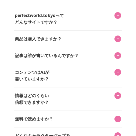
+
perfectworld.tokyoって
どんなサイトですか？
キャラクターとそのグッズの楽しさと素敵さを皆さんに知
+
商品は購入できますか？
ってもらうニュースサイトです。運営はキャラグッズコレ
クターであるパーフェクト・ワールド株式会社と編集長KOS
編集部が運営するコレクターズオンラインショップ
を中心に行われており、私たちは実際に40,000種のキャラグ
+
記事は誰が書いているんですか？
「perfectworld.shop」で、ほとんど全てのアイテムを購
ッズを扱うオンラインショップ「perfectworld.shop」のた
入・予約申し込みできます。多くの記事の最下部にリンク
キャラグッズファンの編集部メンバーがひとつひとつ書い
めに、商品をひとつずつ選び、写真を撮っています。
があり、そこからジャンプできます。
+
コンテンツはAIが
ています。記事内の99%を超えるほぼすべての写真も、1枚
書いていますか？
ずつ心を込めて自分たちで撮影したものです。さらに、10
年以上のコレクター経験を持ち、自身で40,000点のキャラグ
いいえ。全てのコンテンツはキャラグッズファンの人間が
ッズを収集し、月に1,000点の新商品を選定・購入する編集
+
情報はどのくらい
書いています。AIは使用していません。編集長KOSが最終確
長KOSが全記事を監修しています。
信頼できますか？
認を行い、手動で更新しています。
私見たっぷりに書いていますが、ファンとしての正直な思
+
無料で読めますか？
いをお届けすることは保証します。なお、記事内に価格は
掲載していません。価格は店舗や時期によって変動するた
はい、全て無料です。
め、正確な情報をお伝えできないからです。
+
どんなキャラクターグッズを