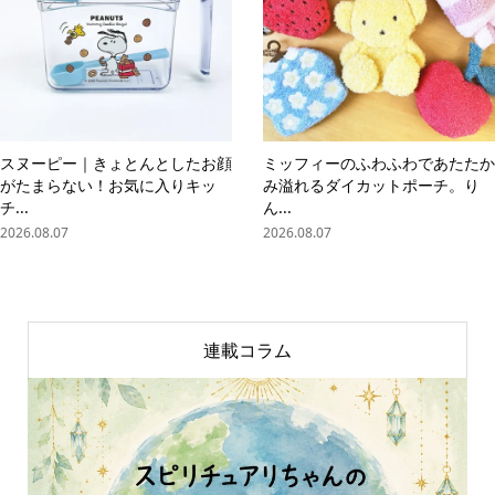
スヌーピー｜きょとんとしたお顔
ミッフィーのふわふわであたたか
がたまらない！お気に入りキッ
み溢れるダイカットポーチ。り
チ...
ん...
2026.08.07
2026.08.07
連載コラム
online store
company info
contact us
share me!