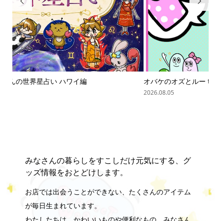


オバケのオズとルー the friendly ghost｜エ...
「
難読.
2026.08.05
202
みなさんの暮らしをすこしだけ元気にする、グ
ッズ情報をおとどけします。
お店では出会うことができない、たくさんのアイテム
が毎日生まれています。
わたしたちは、かわいいものや便利なもの、みなさん