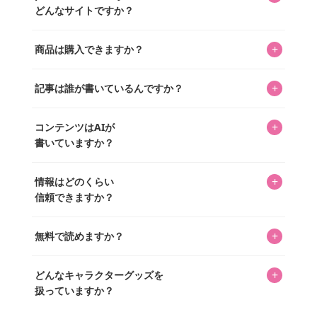
どんなサイトですか？
キャラクターとそのグッズの楽しさと素敵さを皆さんに知
+
商品は購入できますか？
ってもらうニュースサイトです。運営はキャラグッズコレ
クターであるパーフェクト・ワールド株式会社と編集長KOS
編集部が運営するコレクターズオンラインショップ
を中心に行われており、私たちは実際に40,000種のキャラグ
+
記事は誰が書いているんですか？
「perfectworld.shop」で、ほとんど全てのアイテムを購
ッズを扱うオンラインショップ「perfectworld.shop」のた
入・予約申し込みできます。多くの記事の最下部にリンク
キャラグッズファンの編集部メンバーがひとつひとつ書い
めに、商品をひとつずつ選び、写真を撮っています。
があり、そこからジャンプできます。
+
コンテンツはAIが
ています。記事内の99%を超えるほぼすべての写真も、1枚
書いていますか？
ずつ心を込めて自分たちで撮影したものです。さらに、10
年以上のコレクター経験を持ち、自身で40,000点のキャラグ
いいえ。全てのコンテンツはキャラグッズファンの人間が
ッズを収集し、月に1,000点の新商品を選定・購入する編集
+
情報はどのくらい
書いています。AIは使用していません。編集長KOSが最終確
長KOSが全記事を監修しています。
信頼できますか？
認を行い、手動で更新しています。
私見たっぷりに書いていますが、ファンとしての正直な思
+
無料で読めますか？
いをお届けすることは保証します。なお、記事内に価格は
掲載していません。価格は店舗や時期によって変動するた
はい、全て無料です。
め、正確な情報をお伝えできないからです。
+
どんなキャラクターグッズを
扱っていますか？