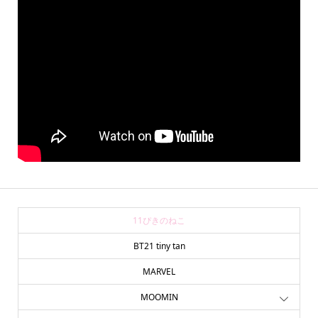
11ぴきのねこ
BT21 tiny tan
MARVEL
MOOMIN