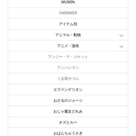
MUMIN
SWIMMER
アイテム別
アニマル・動物
アニメ・漫画
アンジー・ラ・コケット
アンパンマン
うる星やつら
エヴァンゲリオン
おさるのジョージ
おじゃ魔女どれみ
オズとルー
online store
company info
contact us
share me!
おぱんちゅうさぎ