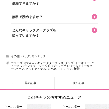
長KOSが全記事を監修しています。
信頼できますか？
認を行い、手動で更新しています。
私見たっぷりに書いていますが、ファンとしての正直な思
+
無料で読めますか？
いをお届けすることは保証します。なお、記事内に価格は
掲載していません。価格は店舗や時期によって変動するた
はい、全て無料です。
め、正確な情報をお伝えできないからです。
+
どんなキャラクターグッズを
扱っていますか？
スヌーピー、ミッフィー、サンリオ、ディズニー、おぱん
ちゅうさぎ、パペットスンスン……あげるとキリがありませ
ん！200種以上のトレンディなキャラクターやアニメキャラ
その他
,
バッグ
,
モンチッチ
をご紹介しています。生まれたばかりの新しいキャラクタ
カラーズ
,
かわいい
,
キャラクターグッズ
,
グッズ
,
トーキョー
,
ニ
ュース
,
パーフェクトワールド
,
パーフェクトワールドトーキョ
ーをいち早く皆さんにお届けすることも、私たちの使命の
ー
,
バッグ
,
ヒットアイテム
,
まとめ
,
モンチッチ
,
新着
ひとつです。
このキャラのおすすめニュース
キーホルダー
キーホルダー