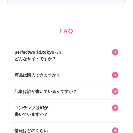
FAQ
+
perfectworld.tokyoって
どんなサイトですか？
キャラクターとそのグッズの楽しさと素敵さを皆さんに知
+
商品は購入できますか？
ってもらうニュースサイトです。運営はキャラグッズコレ
クターであるパーフェクト・ワールド株式会社と編集長KOS
編集部が運営するコレクターズオンラインショップ
を中心に行われており、私たちは実際に40,000種のキャラグ
+
記事は誰が書いているんですか？
「perfectworld.shop」で、ほとんど全てのアイテムを購
ッズを扱うオンラインショップ「perfectworld.shop」のた
入・予約申し込みできます。多くの記事の最下部にリンク
キャラグッズファンの編集部メンバーがひとつひとつ書い
めに、商品をひとつずつ選び、写真を撮っています。
があり、そこからジャンプできます。
+
コンテンツはAIが
ています。記事内の99%を超えるほぼすべての写真も、1枚
書いていますか？
ずつ心を込めて自分たちで撮影したものです。さらに、10
年以上のコレクター経験を持ち、自身で40,000点のキャラグ
いいえ。全てのコンテンツはキャラグッズファンの人間が
ッズを収集し、月に1,000点の新商品を選定・購入する編集
+
情報はどのくらい
書いています。AIは使用していません。編集長KOSが最終確