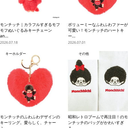
モンチッチ｜カラフルすぎるモフ
ボリューミーなふわふわファーが
モフぬいぐるみキーチェーン
可愛い！モンチッチのハートキ
an...
ー...
2026.07.18
2026.07.01
キーホルダー
その他
モンチッチのふわふわデザインの
昭和レトロブームで再注目！のモ
キーリング。愛らしく、チャー
ンチッチのバッグがかわいすぎ
online store
company info
contact us
share me!