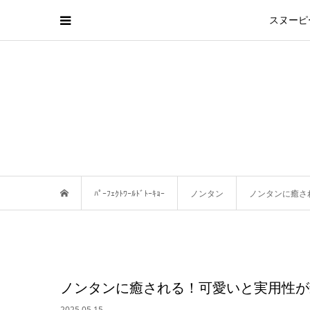
スヌーピ
ﾊﾟｰﾌｪｸﾄﾜｰﾙﾄﾞﾄｰｷｮｰ
ノンタン
ノンタンに癒さ
ノンタンに癒される！可愛いと実用性が
2025.05.15