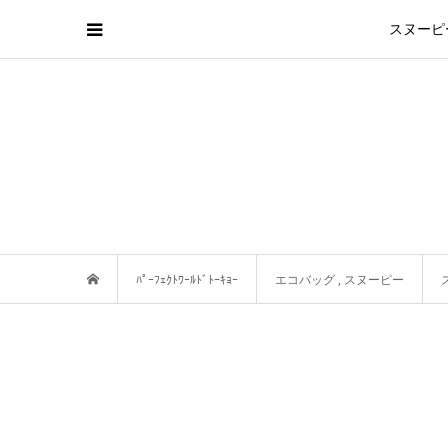
スヌーピ
ﾊﾟｰﾌｪｸﾄﾜｰﾙﾄﾞﾄｰｷｮｰ
エコバッグ
,
スヌーピー