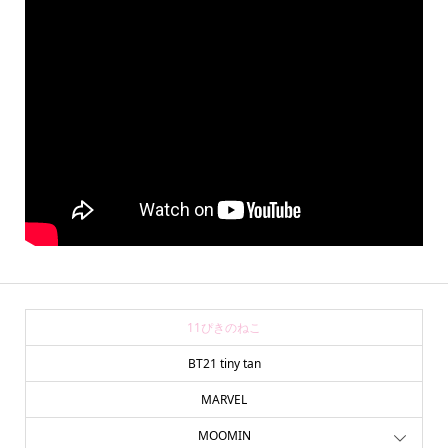
11ぴきのねこ
BT21 tiny tan
MARVEL
MOOMIN