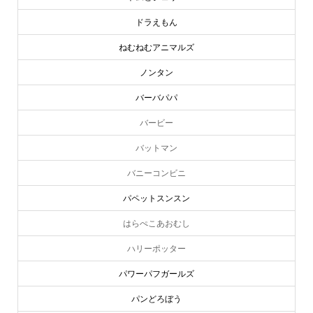
ドラえもん
ねむねむアニマルズ
ノンタン
バーバパパ
バービー
バットマン
バニーコンビニ
パペットスンスン
はらぺこあおむし
ハリーポッター
パワーパフガールズ
パンどろぼう
online store
company info
contact us
share me!