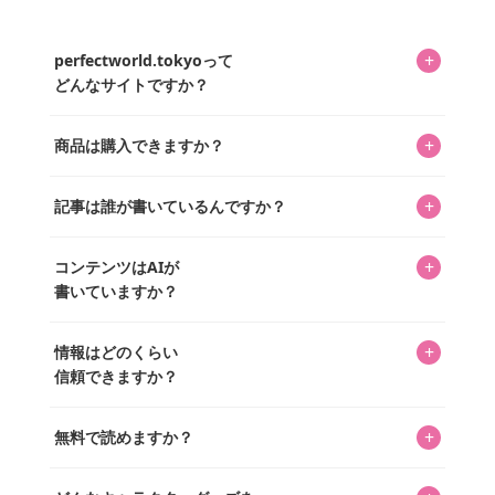
+
perfectworld.tokyoって
どんなサイトですか？
キャラクターとそのグッズの楽しさと素敵さを皆さんに知
+
商品は購入できますか？
ってもらうニュースサイトです。運営はキャラグッズコレ
クターであるパーフェクト・ワールド株式会社と編集長KOS
編集部が運営するコレクターズオンラインショップ
を中心に行われており、私たちは実際に40,000種のキャラグ
+
記事は誰が書いているんですか？
「perfectworld.shop」で、ほとんど全てのアイテムを購
ッズを扱うオンラインショップ「perfectworld.shop」のた
入・予約申し込みできます。多くの記事の最下部にリンク
キャラグッズファンの編集部メンバーがひとつひとつ書い
めに、商品をひとつずつ選び、写真を撮っています。
があり、そこからジャンプできます。
+
コンテンツはAIが
ています。記事内の99%を超えるほぼすべての写真も、1枚
書いていますか？
ずつ心を込めて自分たちで撮影したものです。さらに、10
年以上のコレクター経験を持ち、自身で40,000点のキャラグ
いいえ。全てのコンテンツはキャラグッズファンの人間が
ッズを収集し、月に1,000点の新商品を選定・購入する編集
+
情報はどのくらい
書いています。AIは使用していません。編集長KOSが最終確
長KOSが全記事を監修しています。
信頼できますか？
認を行い、手動で更新しています。
私見たっぷりに書いていますが、ファンとしての正直な思
+
無料で読めますか？
いをお届けすることは保証します。なお、記事内に価格は
掲載していません。価格は店舗や時期によって変動するた
はい、全て無料です。
め、正確な情報をお伝えできないからです。