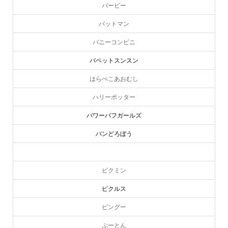
バービー
バットマン
バニーコンビニ
パペットスンスン
はらぺこあおむし
ハリーポッター
パワーパフガールズ
パンどろぼう
ピーターラビット
ピクミン
ピクルス
ピングー
online store
company info
contact us
share me!
ぷーとん