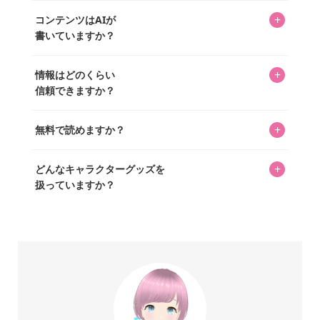
入・予約申し込みできます。多くの記事の最下部にリンク
キャラグッズファンの編集部メンバーがひとつひとつ書い
めに、商品をひとつずつ選び、写真を撮っています。
があり、そこからジャンプできます。
+
コンテンツはAIが
ています。記事内の99%を超えるほぼすべての写真も、1枚
書いていますか？
ずつ心を込めて自分たちで撮影したものです。さらに、10
年以上のコレクター経験を持ち、自身で40,000点のキャラグ
いいえ。全てのコンテンツはキャラグッズファンの人間が
ッズを収集し、月に1,000点の新商品を選定・購入する編集
+
情報はどのくらい
書いています。AIは使用していません。編集長KOSが最終確
長KOSが全記事を監修しています。
信頼できますか？
認を行い、手動で更新しています。
私見たっぷりに書いていますが、ファンとしての正直な思
+
無料で読めますか？
いをお届けすることは保証します。なお、記事内に価格は
掲載していません。価格は店舗や時期によって変動するた
はい、全て無料です。
め、正確な情報をお伝えできないからです。
+
どんなキャラクターグッズを
扱っていますか？
スヌーピー、ミッフィー、サンリオ、ディズニー、おぱん
ちゅうさぎ、パペットスンスン……あげるとキリがありませ
ん！200種以上のトレンディなキャラクターやアニメキャラ
をご紹介しています。生まれたばかりの新しいキャラクタ
ーをいち早く皆さんにお届けすることも、私たちの使命の
ひとつです。