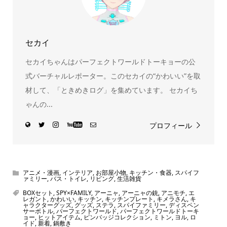
セカイ
セカイちゃんはパーフェクトワールドトーキョーの公
式バーチャルレポーター。このセカイの“かわいい”を取
材して、「ときめきログ」を集めています。 セカイち
ゃんの...
プロフィール
アニメ・漫画
,
インテリア
,
お部屋小物
,
キッチン・食器
,
スパイフ
ァミリー
,
バス・トイレ
,
リビング
,
生活雑貨
BOXセット
,
SPY×FAMILY
,
アーニャ
,
アーニャの銃
,
アニモチ
,
エ
レガント
,
かわいい
,
キッチン
,
キッチンプレート
,
キメラさん
,
キ
ャラクターグッズ
,
グッズ
,
ステラ
,
スパイファミリー
,
ディスペン
サーボトル
,
パーフェクトワールド
,
パーフェクトワールドトーキ
ョー
,
ヒットアイテム
,
ピンバッジコレクション
,
ミトン
,
ヨル
,
ロ
イド
,
新着
,
鍋敷き