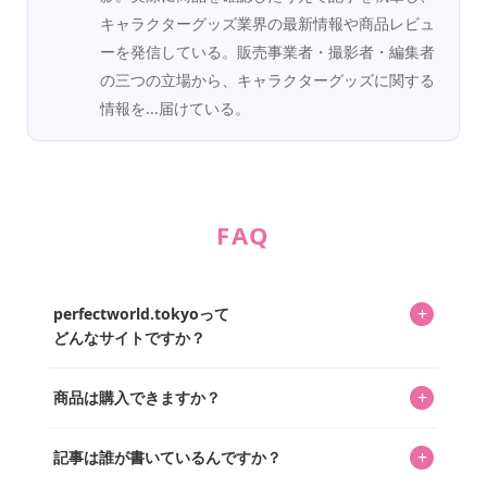
キャラクターグッズ業界の最新情報や商品レビュ
ーを発信している。販売事業者・撮影者・編集者
の三つの立場から、キャラクターグッズに関する
情報を...届けている。
FAQ
+
perfectworld.tokyoって
どんなサイトですか？
キャラクターとそのグッズの楽しさと素敵さを皆さんに知
+
商品は購入できますか？
ってもらうニュースサイトです。運営はキャラグッズコレ
クターであるパーフェクト・ワールド株式会社と編集長KOS
編集部が運営するコレクターズオンラインショップ
を中心に行われており、私たちは実際に40,000種のキャラグ
+
記事は誰が書いているんですか？
「perfectworld.shop」で、ほとんど全てのアイテムを購
ッズを扱うオンラインショップ「perfectworld.shop」のた