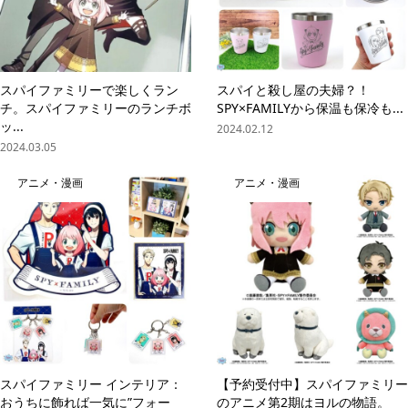
スパイファミリーで楽しくラン
スパイと殺し屋の夫婦？！
チ。スパイファミリーのランチボ
SPY×FAMILYから保温も保冷も...
ッ...
2024.02.12
2024.03.05
アニメ・漫画
アニメ・漫画
スパイファミリー インテリア：
【予約受付中】スパイファミリー
おうちに飾れば一気に”フォー
のアニメ第2期はヨルの物語。