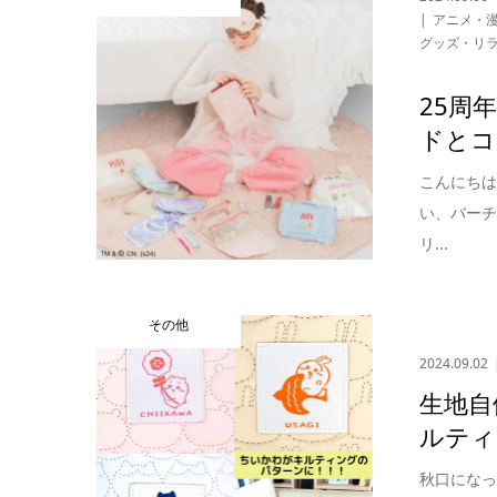
アニメ・
グッズ・リ
25周
ドとコ
こんにち
い、バーチ
リ...
その他
2024.09.02
生地自
ルティ
秋口にな