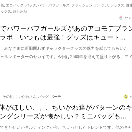
漫画
,
エコバッグ
,
バッグ
,
パワーパフガールズ
,
ファッション
,
ポーチ
,
リラックス
,
健
ラックス
,
旅行用品
セカ
年でパワーパフガールズがあのアコモデブラ
ラボ。いつもは最強！グッズはキュート...
は！みなさまに新旧問わずキャラクターグッズの魅力を感じてもらいた
ャルレポーターのセカイです。今回は25周年を迎えて盛り上がる、ア
その他
,
ちいかわさん
,
バッグ
,
ポーチ
k
体がほしい、、、ちいかわ達がパターンの
ングシリーズが懐かしい？ミニバッグも...
ってきたせいかキルティングが今、ちょっとしたトレンドです。他のキ