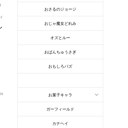
康
おさるのジョージ
イ
おじゃ魔女どれみ
ン
オズとルー
おぱんちゅうさぎ
メ
おもしろバズ
お文具といっしょ
os
お菓子キャラ
キ
ガーフィールド
ャ
カナヘイ