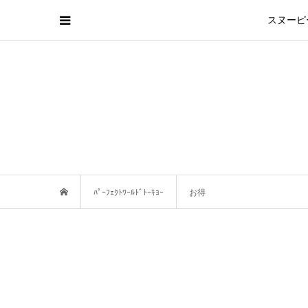
スヌーピ
ﾊﾟｰﾌｪｸﾄﾜｰﾙﾄﾞﾄｰｷｮｰ
お得