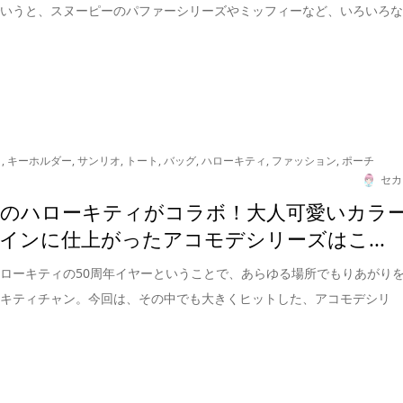
でいうと、スヌーピーのパファーシリーズやミッフィーなど、いろいろ
リ
,
キーホルダー
,
サンリオ
,
トート
,
バッグ
,
ハローキティ
,
ファッション
,
ポーチ
セカ
年のハローキティがコラボ！大人可愛いカラ
インに仕上がったアコモデシリーズはこ...
ローキティの50周年イヤーということで、あらゆる場所でもりあがり
るキティチャン。今回は、その中でも大きくヒットした、アコモデシリ