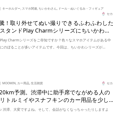
キーホルダー
,
スマホ関連
,
ちいかわさん
,
ドール・ぬいぐるみ・フィギュア
セカ
騰！取り外せてぬい撮りできるふわふわし
タンドPlay Charmシリーズにちいかわ...
Play Charmシリーズをご存知ですか？色々なスマホアイテムがある中
にのぼることが多いアイテムです。今回は、ちいかわシリーズが...
MOOMIN
,
カー用品
,
生活雑貨
セカ
20km予測。渋滞中に助手席でながめる人の
リトルミイやスナフキンのカー用品を少し..
♪ 渋滞、大変ですよね。そして、会話がなくなっちゃったりしますよ