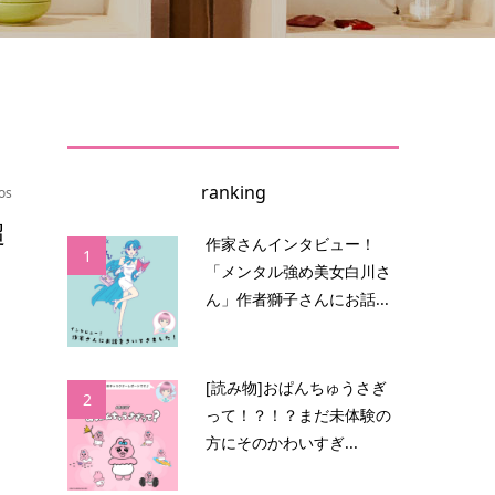
ranking
os
超
作家さんインタビュー！
1
「メンタル強め美女白川さ
ん」作者獅子さんにお話...
お
ど
[読み物]おぱんちゅうさぎ
2
って！？！？まだ未体験の
方にそのかわいすぎ...