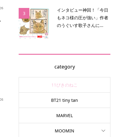
os
インタビュー神回！「今日
3
ス
もネコ様の圧が強い」作者
のうぐいす歌子さんに...
い
な
category
11ぴきのねこ
os
BT21 tiny tan
ィ
MARVEL
MOOMIN
好