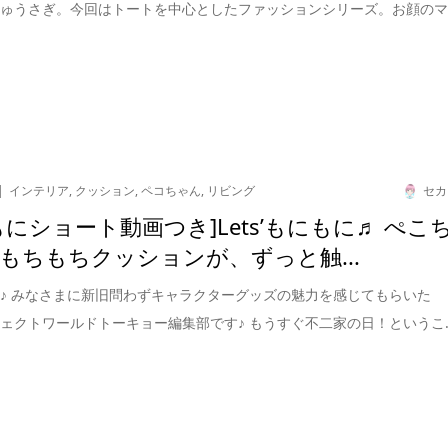
ちゅうさぎ。今回はトートを中心としたファッションシリーズ。お顔の
インテリア
,
クッション
,
ペコちゃん
,
リビング
セカ
もにショート動画つき]Lets’もにもに♬ ぺこ
もちもちクッションが、ずっと触...
♪ みなさまに新旧問わずキャラクターグッズの魅力を感じてもらいた
ェクトワールドトーキョー編集部です♪ もうすぐ不二家の日！というこ..