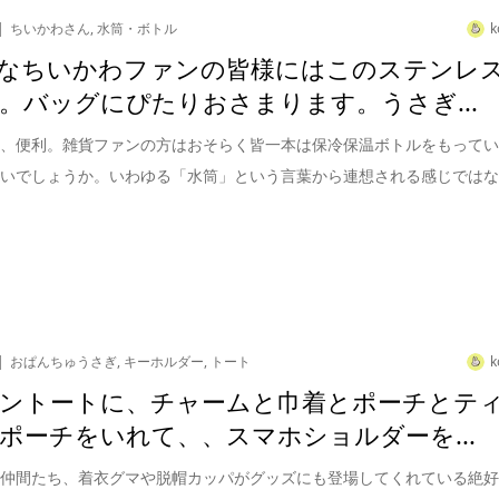
ちいかわさん
,
水筒・ボトル
k
なちいかわファンの皆様にはこのステンレ
。バッグにぴたりおさまります。うさぎ...
に、便利。雑貨ファンの方はおそらく皆一本は保冷保温ボトルをもって
ないでしょうか。いわゆる「水筒」という言葉から連想される感じでは
おぱんちゅうさぎ
,
キーホルダー
,
トート
k
ントートに、チャームと巾着とポーチとテ
ポーチをいれて、、スマホショルダーを...
と仲間たち、着衣グマや脱帽カッパがグッズにも登場してくれている絶