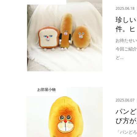
2025.06.18
珍しい
件。ヒ
お待たせ
今回ご紹
ど...
お部屋小物
2025.06.07
パンど
び方が
「パンど