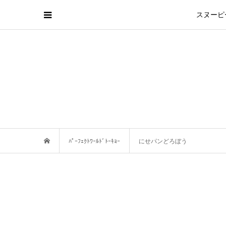
スヌーピ
ﾊﾟｰﾌｪｸﾄﾜｰﾙﾄﾞﾄｰｷｮｰ
にせパンどろぼう