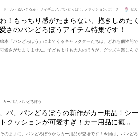
ドール・ぬいぐるみ・フィギュア
,
パンどろぼう
,
ファッション
,
ポーチ
セカ
わ！もっちり感がたまらない。抱きしめた
愛さのパンどろぼうアイテム特集です！
け絵本「パンどろぼう」に出てくるキャラクターたちは、どれも個性的
な可愛さがたまりません。子どもよりも大人のほうが、グッズを楽しん
カー用品
,
パンどろぼう
、パ、パンどろぼうの新作がカー用品！シ
トクッションが可愛すぎ！カー用品に癒...
界そのままに、パンどろぼうからカー用品が登場です！今回は、パンど