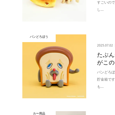
すごいの
し...
パンどろぼう
2025.07.02
たぶん
がこの
パンどろ
貯金箱で
も...
カー用品