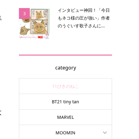
インタビュー神回！「今日
3
手
もネコ様の圧が強い」作者
のうぐいす歌子さんに...
ー
パ
category
11ぴきのねこ
BT21 tiny tan
大
MARVEL
MOOMIN
も