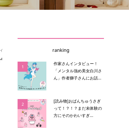
ranking
イ
ず
作家さんインタビュー！
1
「メンタル強め美女白川さ
ん」作者獅子さんにお話...
ラ
幅
[読み物]おぱんちゅうさぎ
2
って！？！？まだ未体験の
方にそのかわいすぎ...