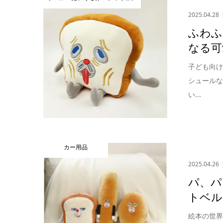
2025.04.28
ふわふ
なる可
子ども向
シュール
い...
カー用品
2025.04.26
パ、パ
トベル
絵本の世