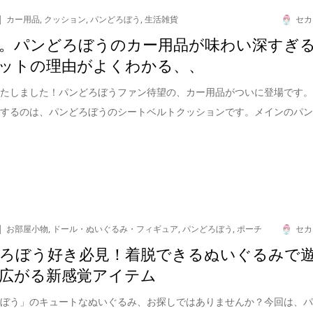
カー用品
,
クッション
,
パンどろぼう
,
生活雑貨
セカ
。パンどろぼうのカー用品が味わい深すぎ
ットの理由がよくわかる、、
いたしました！パンどろぼうファン待望の、カー用品がついに登場です
介するのは、パンどろぼうのシートベルトクッションです。メインのパ
お部屋小物
,
ドール・ぬいぐるみ・フィギュア
,
パンどろぼう
,
ポーチ
セカ
ろぼう好き必見！着脱できるぬいぐるみで
広がる新感覚アイテム
ろぼう」のキュートなぬいぐるみ、お探しではありませんか？今回は、