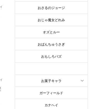
イ
おさるのジョージ
る
おじゃ魔女どれみ
オズとルー
。
ン
おぱんちゅうさぎ
おもしろバズ
お文具といっしょ
イ
お菓子キャラ
遊
ガーフィールド
パ
カナヘイ