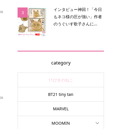
インタビュー神回！「今日
os
3
もネコ様の圧が強い」作者
のうぐいす歌子さんに...
を
category
11ぴきのねこ
BT21 tiny tan
os
MARVEL
MOOMIN
感