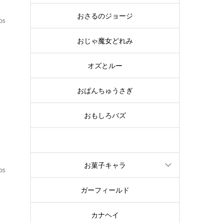
おさるのジョージ
os
おじゃ魔女どれみ
オズとルー
感
おぱんちゅうさぎ
おもしろバズ
お文具といっしょ
お菓子キャラ
os
ガーフィールド
カナヘイ
感