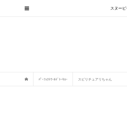
スヌーピ
ﾊﾟｰﾌｪｸﾄﾜｰﾙﾄﾞﾄｰｷｮｰ
スピリチュアリちゃん