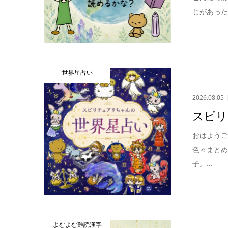
じがあった
世界星占い
2026.08.05
スピリ
おはよう
色々まとめ
子。...
よむよむ難読漢字