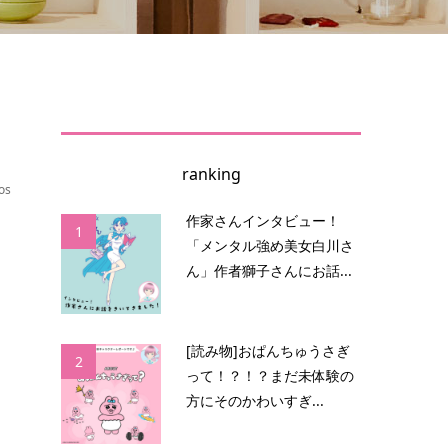
ranking
os
作家さんインタビュー！
1
「メンタル強め美女白川さ
を
ん」作者獅子さんにお話...
[読み物]おぱんちゅうさぎ
2
って！？！？まだ未体験の
方にそのかわいすぎ...