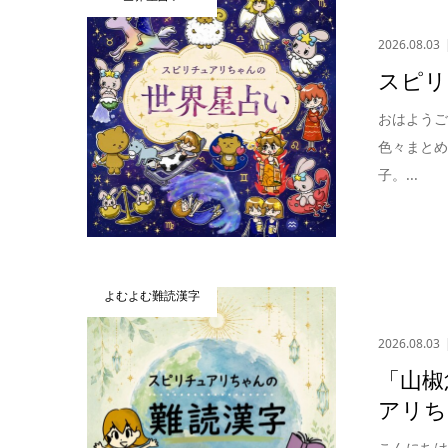
2026.08.03
スピリ
おはよう
色々まとめ
子。...
よむよむ難読漢字
2026.08.03
「山椒
アリち
こんにち