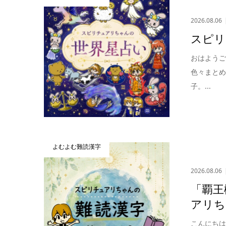
2026.08.06
スピリ
おはよう
色々まとめ
子。...
よむよむ難読漢字
2026.08.06
「覇王
アリち
こんにち