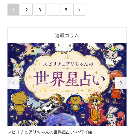
1
2
3
…
5

連載コラム


スピリチュアリちゃんの世界星占い ハワイ編
ス