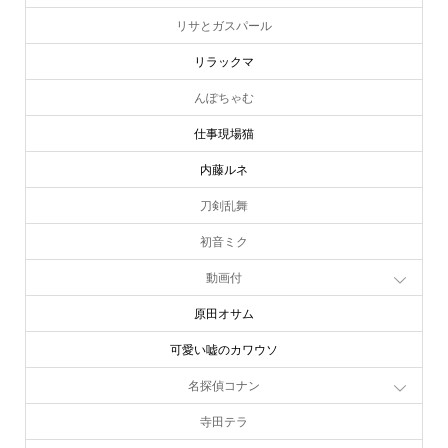
リサとガスパール
リラックマ
んぽちゃむ
仕事現場猫
内藤ルネ
刀剣乱舞
初音ミク
動画付
原田オサム
可愛い嘘のカワウソ
名探偵コナン
寺田テラ