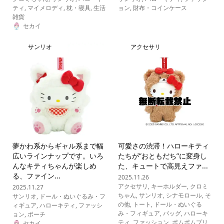
ティ
,
マイメロディ
,
枕・寝具
,
生活
ョン
,
財布・コインケース
雑貨
セカイ
サンリオ
アクセサリ
夢かわ系からギャル系まで幅
可愛さの渋滞！ハローキティ
広いラインナップです。いろ
たちが”おともだち”に変身し
んなキティちゃんが楽しめ
た、キュートで高見えファ...
る、ファイン...
2025.11.26
アクセサリ
,
キーホルダー
,
クロミ
2025.11.27
ちゃん
,
サンリオ
,
シナモロール
,
そ
サンリオ
,
ドール・ぬいぐるみ・フ
の他
,
トート
,
ドール・ぬいぐる
ィギュア
,
ハローキティ
,
ファッシ
み・フィギュア
,
バッグ
,
ハローキ
ョン
,
ポーチ
ティ
,
ファッション
,
ポムポムプリ
セカイ