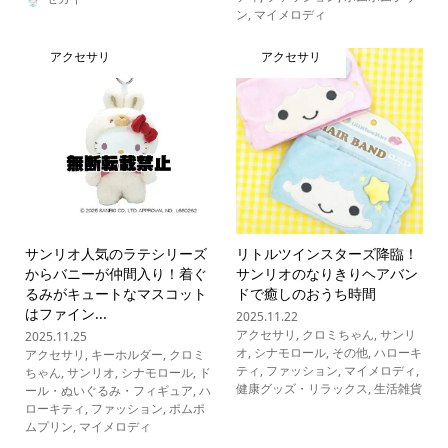
ン
,
マイメロディ
アクセサリ
アクセサリ
サンリオ人気のラテシリーズ
リトルツインスターズ降臨！
からバニーが仲間入り！着ぐ
サンリオのなりきりヘアバン
るみがキュートなマスコット
ドで癒しのおうち時間
はファイン...
2025.11.22
アクセサリ
,
クロミちゃん
,
サンリ
2025.11.25
オ
,
シナモロール
,
その他
,
ハローキ
アクセサリ
,
キーホルダー
,
クロミ
ティ
,
ファッション
,
マイメロディ
,
ちゃん
,
サンリオ
,
シナモロール
,
ド
健康グッズ・リラックス
,
生活雑貨
ール・ぬいぐるみ・フィギュア
,
ハ
ローキティ
,
ファッション
,
ポムポ
ムプリン
,
マイメロディ