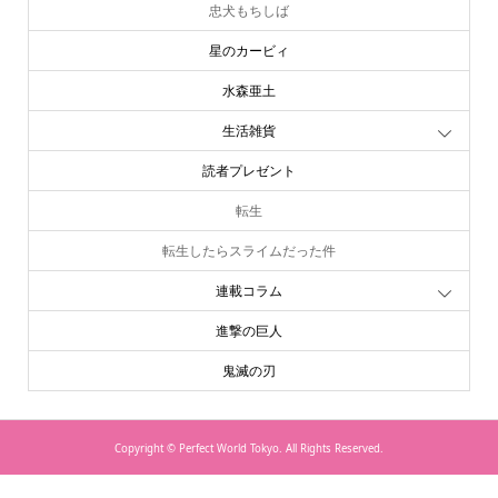
忠犬もちしば
星のカービィ
水森亜土
生活雑貨
読者プレゼント
転生
転生したらスライムだった件
連載コラム
進撃の巨人
鬼滅の刃
Copyright ©
Perfect World Tokyo. All Rights Reserved.