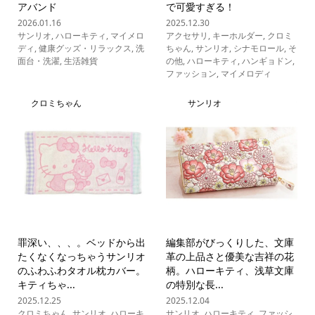
アバンド
で可愛すぎる！
2026.01.16
2025.12.30
サンリオ
,
ハローキティ
,
マイメロ
アクセサリ
,
キーホルダー
,
クロミ
ディ
,
健康グッズ・リラックス
,
洗
ちゃん
,
サンリオ
,
シナモロール
,
そ
面台・洗濯
,
生活雑貨
の他
,
ハローキティ
,
ハンギョドン
,
ファッション
,
マイメロディ
クロミちゃん
サンリオ
罪深い、、、。ベッドから出
編集部がびっくりした、文庫
たくなくなっちゃうサンリオ
革の上品さと優美な吉祥の花
のふわふわタオル枕カバー。
柄。ハローキティ、浅草文庫
キティちゃ...
の特別な長...
2025.12.25
2025.12.04
クロミちゃん
,
サンリオ
,
ハローキ
サンリオ
,
ハローキティ
,
ファッシ