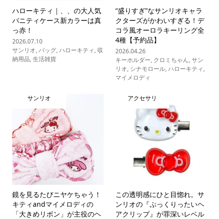
ハローキティ｜、、の大人気
“盛りすぎ”なサンリオキャラ
バニティケース新カラーは真
クターズがかわいすぎる！デ
っ赤！
コラ風オーロラキーリング全
4種【予約品】
2026.07.10
サンリオ
,
バッグ
,
ハローキティ
,
収
2026.04.26
納用品
,
生活雑貨
キーホルダー
,
クロミちゃん
,
サン
リオ
,
シナモロール
,
ハローキティ
,
マイメロディ
サンリオ
アクセサリ
鏡を見るたびニヤケちゃう！
この透明感にひと目惚れ。サ
キティandマイメロディの
ンリオの『ぷっくりったいヘ
「大きめリボン」が主役のヘ
アクリップ』が罪深いレベル