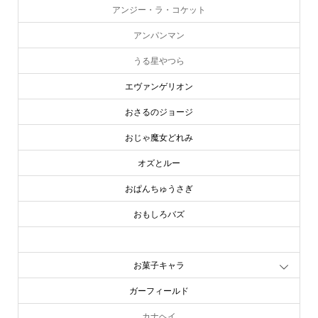
アンジー・ラ・コケット
アンパンマン
うる星やつら
エヴァンゲリオン
おさるのジョージ
おじゃ魔女どれみ
オズとルー
おぱんちゅうさぎ
おもしろバズ
お文具といっしょ
お菓子キャラ
ガーフィールド
カナヘイ