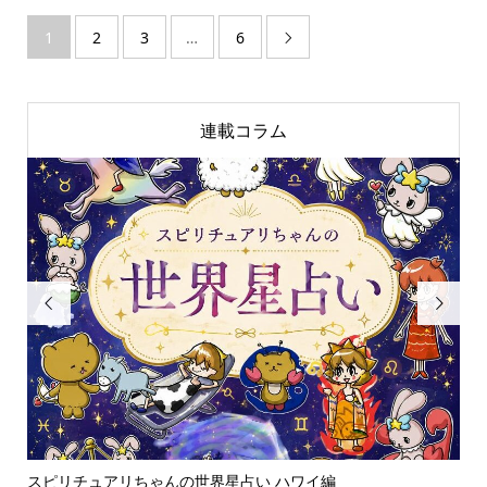
1
2
3
…
6

連載コラム


スピリチュアリちゃんの世界星占い ハワイ編
ス