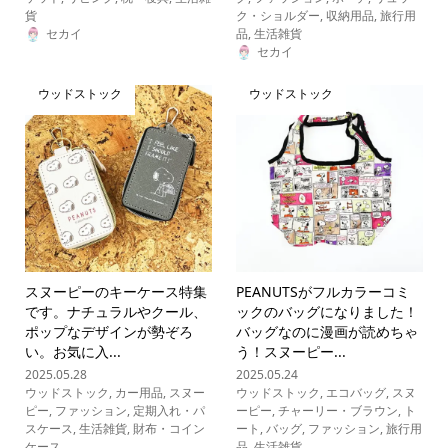
貨
ク・ショルダー
,
収納用品
,
旅行用
セカイ
品
,
生活雑貨
セカイ
ウッドストック
ウッドストック
スヌーピーのキーケース特集
PEANUTSがフルカラーコミ
です。ナチュラルやクール、
ックのバッグになりました！
ポップなデザインが勢ぞろ
バッグなのに漫画が読めちゃ
い。お気に入...
う！スヌーピー...
2025.05.28
2025.05.24
ウッドストック
,
カー用品
,
スヌー
ウッドストック
,
エコバッグ
,
スヌ
ピー
,
ファッション
,
定期入れ・パ
ーピー
,
チャーリー・ブラウン
,
ト
スケース
,
生活雑貨
,
財布・コイン
ート
,
バッグ
,
ファッション
,
旅行用
ケース
品
,
生活雑貨