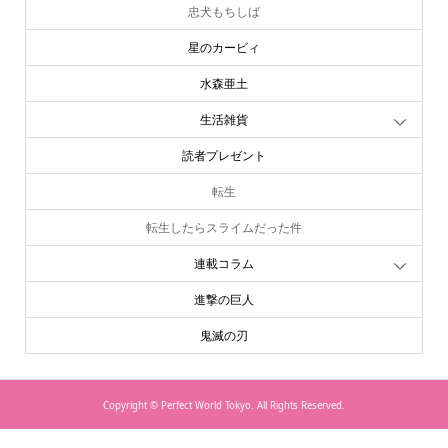
忠犬もちしば
星のカービィ
水森亜土
生活雑貨
読者プレゼント
転生
転生したらスライムだった件
連載コラム
進撃の巨人
鬼滅の刃
Copyright ©
Perfect World Tokyo. All Rights Reserved.