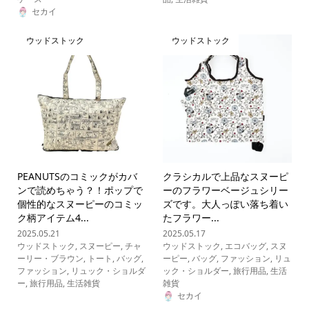
セカイ
ウッドストック
ウッドストック
PEANUTSのコミックがカバ
クラシカルで上品なスヌーピ
ンで読めちゃう？！ポップで
ーのフラワーベージュシリー
個性的なスヌーピーのコミッ
ズです。大人っぽい落ち着い
ク柄アイテム4...
たフラワー...
2025.05.21
2025.05.17
ウッドストック
,
スヌーピー
,
チャ
ウッドストック
,
エコバッグ
,
スヌ
ーリー・ブラウン
,
トート
,
バッグ
,
ーピー
,
バッグ
,
ファッション
,
リュ
ファッション
,
リュック・ショルダ
ック・ショルダー
,
旅行用品
,
生活
ー
,
旅行用品
,
生活雑貨
雑貨
セカイ