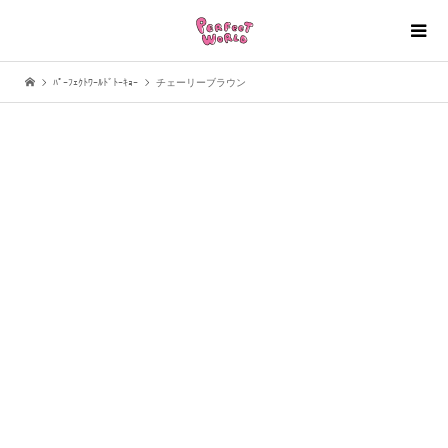
ﾊﾟｰﾌｪｸﾄﾜｰﾙﾄﾞﾄｰｷｮｰ
チェーリーブラウン