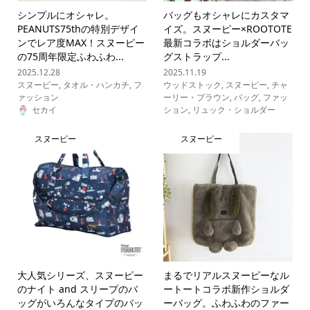
シンプルにオシャレ。
バッグもオシャレにカスタマ
PEANUTS75thの特別デザイ
イズ。スヌーピー×ROOTOTE
ンでレア度MAX！スヌーピー
最新コラボはショルダーバッ
の75周年限定ふわふわ...
グストラップ...
2025.12.28
2025.11.19
スヌーピー
,
タオル・ハンカチ
,
フ
ウッドストック
,
スヌーピー
,
チャ
ァッション
ーリー・ブラウン
,
バッグ
,
ファッ
セカイ
ション
,
リュック・ショルダー
スヌーピー
スヌーピー
大人気シリーズ、スヌーピー
まるでリアルスヌーピーなル
のナイト and スリープのバ
ートートコラボ新作ショルダ
ッグがいろんなタイプのバッ
ーバッグ。ふわふわのファー