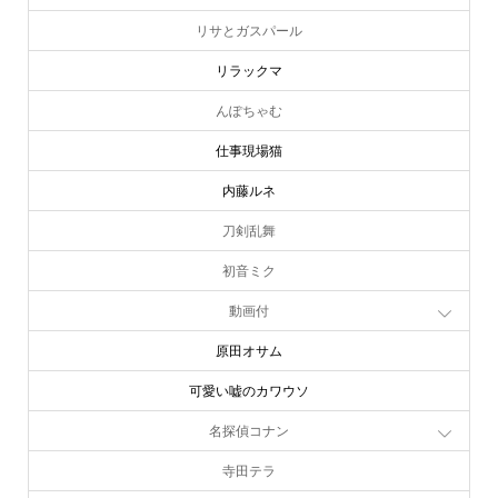
リサとガスパール
リラックマ
んぽちゃむ
仕事現場猫
内藤ルネ
刀剣乱舞
初音ミク
動画付
原田オサム
可愛い嘘のカワウソ
名探偵コナン
寺田テラ