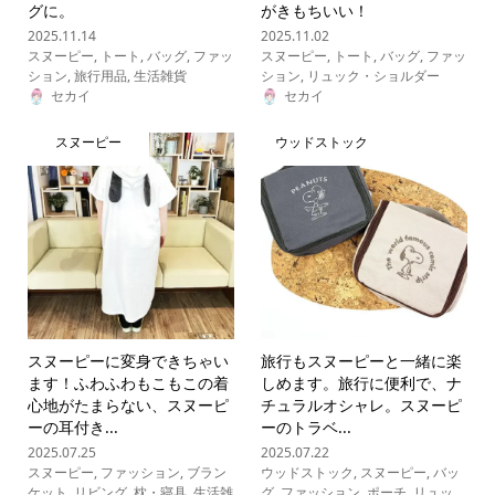
グに。
がきもちいい！
2025.11.14
2025.11.02
スヌーピー
,
トート
,
バッグ
,
ファッ
スヌーピー
,
トート
,
バッグ
,
ファッ
ション
,
旅行用品
,
生活雑貨
ション
,
リュック・ショルダー
セカイ
セカイ
スヌーピー
ウッドストック
スヌーピーに変身できちゃい
旅行もスヌーピーと一緒に楽
ます！ふわふわもこもこの着
しめます。旅行に便利で、ナ
心地がたまらない、スヌーピ
チュラルオシャレ。スヌーピ
ーの耳付き...
ーのトラベ...
2025.07.25
2025.07.22
スヌーピー
,
ファッション
,
ブラン
ウッドストック
,
スヌーピー
,
バッ
ケット
,
リビング
,
枕・寝具
,
生活雑
グ
,
ファッション
,
ポーチ
,
リュッ