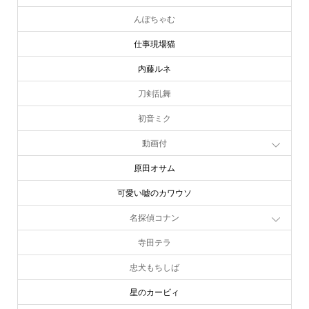
んぽちゃむ
仕事現場猫
内藤ルネ
刀剣乱舞
初音ミク
動画付
原田オサム
可愛い嘘のカワウソ
名探偵コナン
寺田テラ
忠犬もちしば
星のカービィ