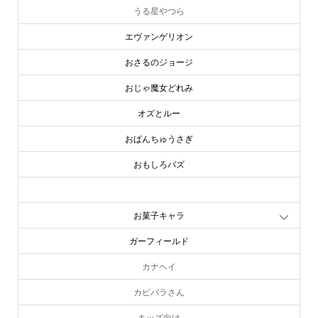
うる星やつら
エヴァンゲリオン
おさるのジョージ
おじゃ魔女どれみ
オズとルー
おぱんちゅうさぎ
おもしろバズ
お文具といっしょ
お菓子キャラ
ガーフィールド
カナヘイ
カピバラさん
キッズ向け