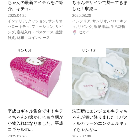
ちゃんの最新アイテムをご紹
ちゃんデザインで帰ってきま
介。キティ...
した！収納...
2025.04.25
2025.03.28
インテリア
,
クッション
,
サンリオ
,
インテリア
,
サンリオ
,
ハローキテ
ハローキティ
,
ファッション
,
リビ
ィ
,
リビング
,
収納用品
,
生活雑貨
ング
,
定期入れ・パスケース
,
生活
セカイ
雑貨
,
財布・コインケース
サンリオ
サンリオ
平成コギャル集合です！キテ
洗面所にエンジェルキティち
ィちゃんの懐かしヒョウ柄が
ゃんが舞い降りました！パス
小物入れになりました。平成
テルカラーのエンジェルキテ
コギャルの...
ィちゃんが...
2025.02.26
2025.02.09