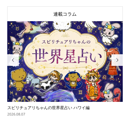
連載コラム


スピリチュアリちゃんの世界星占い ハワイ編
ス
2026.08.07
202