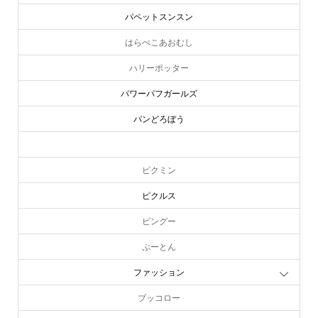
パペットスンスン
はらぺこあおむし
ハリーポッター
パワーパフガールズ
パンどろぼう
ピーターラビット
ピクミン
ピクルス
ピングー
ぷーとん
ファッション
ブッコロー