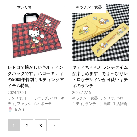
サンリオ
キッチン・食器
レトロで懐かしいキルティン
キティちゃんとランチタイム
グバッグです。ハローキティ
が楽しめます！ちょっぴりレ
の50周年特別キルティングア
トロなデザインが可愛いキテ
イテム特集。
ィのランチ...
2024.12.21
2024.12.15
サンリオ
,
トート
,
バッグ
,
ハローキ
キッチン・食器
,
サンリオ
,
ハロー
ティ
,
ファッション
,
ポーチ
キティ
,
ランチ・弁当箱
,
生活雑貨
セカイ
1
2
3
