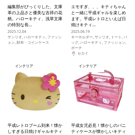
編集部がびっくりした、文庫
エモすぎ、、、キティちゃん
革の上品さと優美な吉祥の花
と一緒に平成ギャルを楽しめ
柄。ハローキティ、浅草文庫
ます。平成レトロといえば日
の特別な長...
焼けキティ...
2025.12.04
2025.06.19
サンリオ
,
ハローキティ
,
ファッシ
キーホルダー
,
サンリオ
,
トート
,
バ
ョン
,
財布・コインケース
ッグ
,
ハローキティ
,
ファッション
,
ポーチ
セカイ
インテリア
インテリア
平成レトロブーム到来！懐か
平成女児必見！懐かしのバニ
しすぎる日焼けギャルキティ
ティケースが懐かしいキティ