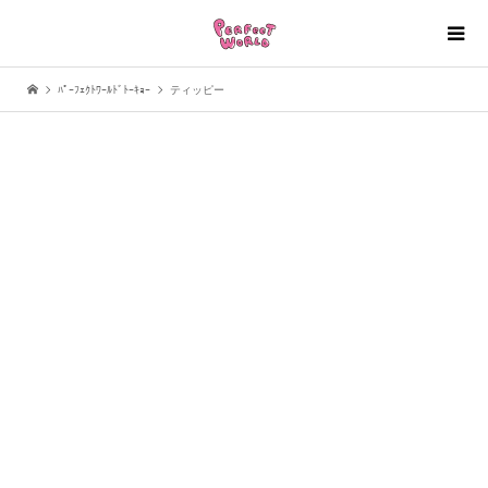
ﾊﾟｰﾌｪｸﾄﾜｰﾙﾄﾞﾄｰｷｮｰ
ティッピー