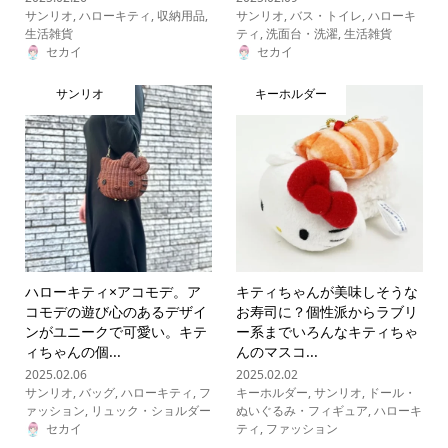
サンリオ
,
ハローキティ
,
収納用品
,
サンリオ
,
バス・トイレ
,
ハローキ
生活雑貨
ティ
,
洗面台・洗濯
,
生活雑貨
セカイ
セカイ
サンリオ
キーホルダー
ハローキティ×アコモデ。ア
キティちゃんが美味しそうな
コモデの遊び心のあるデザイ
お寿司に？個性派からラブリ
ンがユニークで可愛い。キテ
ー系までいろんなキティちゃ
ィちゃんの個...
んのマスコ...
2025.02.06
2025.02.02
サンリオ
,
バッグ
,
ハローキティ
,
フ
キーホルダー
,
サンリオ
,
ドール・
ァッション
,
リュック・ショルダー
ぬいぐるみ・フィギュア
,
ハローキ
セカイ
ティ
,
ファッション