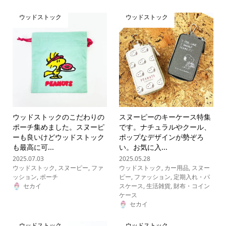
ウッドストック
ウッドストック
ウッドストックのこだわりの
スヌーピーのキーケース特集
ポーチ集めました。スヌーピ
です。ナチュラルやクール、
ーも良いけどウッドストック
ポップなデザインが勢ぞろ
も最高に可...
い。お気に入...
2025.07.03
2025.05.28
ウッドストック
,
スヌーピー
,
ファ
ウッドストック
,
カー用品
,
スヌー
ッション
,
ポーチ
ピー
,
ファッション
,
定期入れ・パ
セカイ
スケース
,
生活雑貨
,
財布・コイン
ケース
セカイ
ウッドストック
ウッドストック