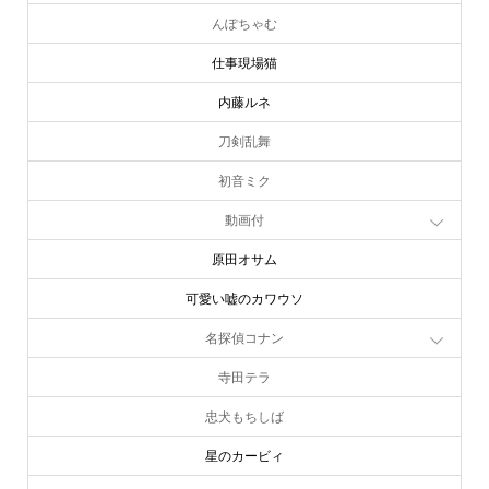
んぽちゃむ
仕事現場猫
内藤ルネ
刀剣乱舞
初音ミク
動画付
原田オサム
可愛い嘘のカワウソ
名探偵コナン
寺田テラ
忠犬もちしば
星のカービィ