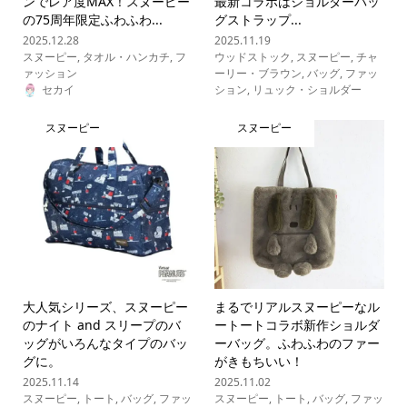
ンでレア度MAX！スヌーピー
最新コラボはショルダーバッ
の75周年限定ふわふわ...
グストラップ...
2025.12.28
2025.11.19
スヌーピー
,
タオル・ハンカチ
,
フ
ウッドストック
,
スヌーピー
,
チャ
ァッション
ーリー・ブラウン
,
バッグ
,
ファッ
セカイ
ション
,
リュック・ショルダー
スヌーピー
スヌーピー
大人気シリーズ、スヌーピー
まるでリアルスヌーピーなル
のナイト and スリープのバ
ートートコラボ新作ショルダ
ッグがいろんなタイプのバッ
ーバッグ。ふわふわのファー
グに。
がきもちいい！
2025.11.14
2025.11.02
スヌーピー
,
トート
,
バッグ
,
ファッ
スヌーピー
,
トート
,
バッグ
,
ファッ