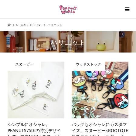
ﾊﾟｰﾌｪｸﾄﾜｰﾙﾄﾞﾄｰｷｮｰ
ハリエット
ハリエット
スヌーピー
ウッドストック
シンプルにオシャレ。
バッグもオシャレにカスタマ
PEANUTS75thの特別デザイ
イズ。スヌーピー×ROOTOTE