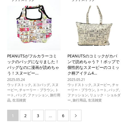
PEANUTSがフルカラーコミ
PEANUTSのコミックがカバ
ックのバッグになりました！
ンで読めちゃう？！ポップで
バッグなのに漫画が読めちゃ
個性的なスヌーピーのコミッ
う！スヌーピー...
ク柄アイテム4...
2025.05.24
2025.05.21
ウッドストック
,
エコバッグ
,
スヌ
ウッドストック
,
スヌーピー
,
チャ
ーピー
,
チャーリー・ブラウン
,
ト
ーリー・ブラウン
,
トート
,
バッグ
,
ート
,
バッグ
,
ファッション
,
旅行用
ファッション
,
リュック・ショルダ
品
,
生活雑貨
ー
,
旅行用品
,
生活雑貨
1
2
3
…
6
