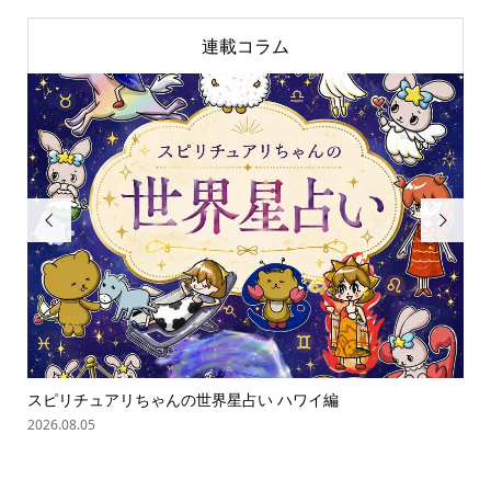
連載コラム


ゃん
スピリチュアリちゃんの世界星占い ハワイ編
オバ
2026.08.05
202