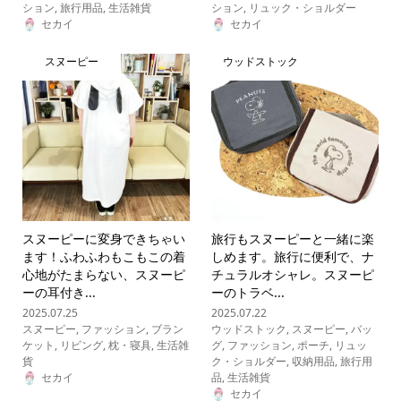
ション
,
旅行用品
,
生活雑貨
ション
,
リュック・ショルダー
セカイ
セカイ
スヌーピー
ウッドストック
スヌーピーに変身できちゃい
旅行もスヌーピーと一緒に楽
ます！ふわふわもこもこの着
しめます。旅行に便利で、ナ
心地がたまらない、スヌーピ
チュラルオシャレ。スヌーピ
ーの耳付き...
ーのトラベ...
2025.07.25
2025.07.22
スヌーピー
,
ファッション
,
ブラン
ウッドストック
,
スヌーピー
,
バッ
ケット
,
リビング
,
枕・寝具
,
生活雑
グ
,
ファッション
,
ポーチ
,
リュッ
貨
ク・ショルダー
,
収納用品
,
旅行用
セカイ
品
,
生活雑貨
セカイ