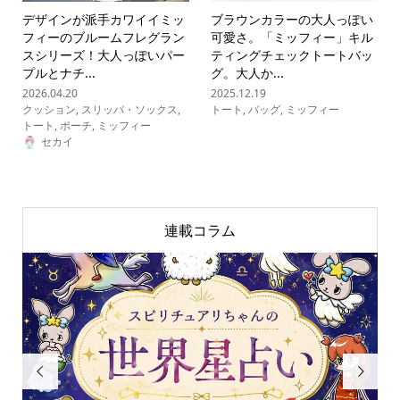
デザインが派手カワイイミッ
ブラウンカラーの大人っぽい
フィーのブルームフレグラン
可愛さ。「ミッフィー」キル
スシリーズ！大人っぽいパー
ティングチェックトートバッ
プルとナチ...
グ。大人か...
2026.04.20
2025.12.19
クッション
,
スリッパ・ソックス
,
トート
,
バッグ
,
ミッフィー
トート
,
ポーチ
,
ミッフィー
セカイ
連載コラム

