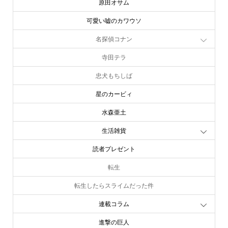
原田オサム
可愛い嘘のカワウソ
名探偵コナン
寺田テラ
忠犬もちしば
星のカービィ
水森亜土
生活雑貨
読者プレゼント
転生
転生したらスライムだった件
連載コラム
進撃の巨人