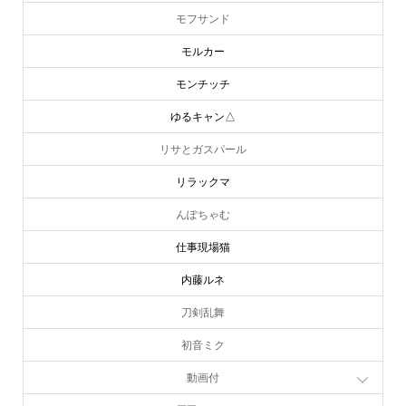
モフサンド
モルカー
モンチッチ
ゆるキャン△
リサとガスパール
リラックマ
んぽちゃむ
仕事現場猫
内藤ルネ
刀剣乱舞
初音ミク
動画付