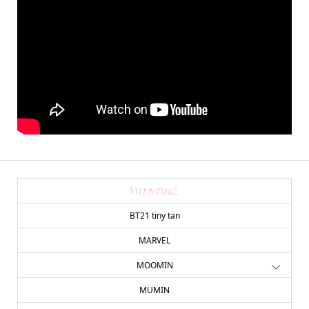
11ぴきのねこ
BT21 tiny tan
MARVEL
MOOMIN
MUMIN