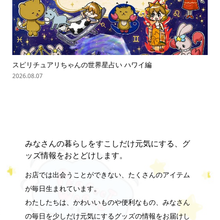
スピリチュアリちゃんの世界星占い ハワイ編
ス
2026.08.07
202
みなさんの暮らしをすこしだけ元気にする、グ
ッズ情報をおとどけします。
お店では出会うことができない、たくさんのアイテム
が毎日生まれています。
わたしたちは、かわいいものや便利なもの、みなさん
の毎日を少しだけ元気にするグッズの情報をお届けし