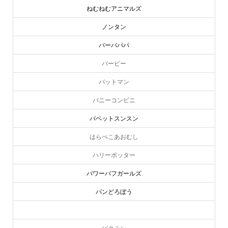
ねむねむアニマルズ
ノンタン
バーバパパ
バービー
バットマン
バニーコンビニ
パペットスンスン
はらぺこあおむし
ハリーポッター
パワーパフガールズ
パンどろぼう
ピーターラビット