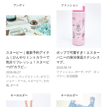
アンディ
ファッション
スヌーピー｜最新予約アイテ
ポップで可愛すぎ！エスター
ム｜ひんやりミントカラーで
バニーの保冷保温ステンレス
気分リフレッシュ！スヌーピ
マグ。
ーの”カラビ...
2026.06.19
ファッション
,
ポーチ
,
マグ・タン
2026.06.27
ブラー
,
生活雑貨
アンディ
,
ウッドストック
,
オラフ
,
ジョー・クール
,
スヌーピー
,
その
他
,
ポーチ
キーホルダー
キーホルダー