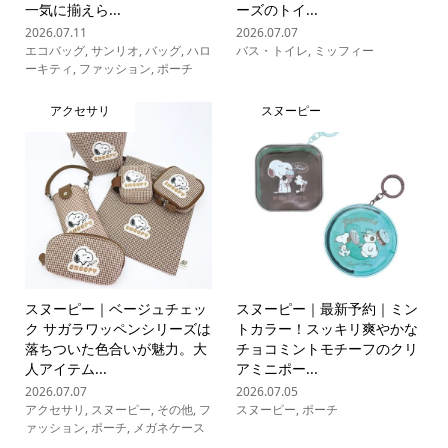
一気に揃えら...
ーズのトイ...
2026.07.11
2026.07.07
エコバッグ
,
サンリオ
,
バッグ
,
ハロ
バス・トイレ
,
ミッフィー
ーキティ
,
ファッション
,
ポーチ
アクセサリ
スヌーピー
スヌーピー｜ベージュチェッ
スヌーピー｜最新予約｜ミン
ク サガラワッペンシリーズは
トカラー！スッキリ爽やかな
落ちついた色合いが魅力。大
チョコミントモチーフのクリ
人アイテム...
アミニポー...
2026.07.07
2026.07.05
アクセサリ
,
スヌーピー
,
その他
,
フ
スヌーピー
,
ポーチ
ァッション
,
ポーチ
,
メガネケース