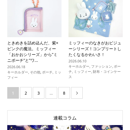
ときめきを詰め込んだ、紫×
ミッフィーのなきがおビジュ
ピンクの魔法。ミッフィー
ーシリーズ！コンプリートし
「おかおシリーズ」から”ミ
たくなるかわいさ！
ニポーチ”と”ワ...
2026.06.10
キーホルダー
,
ファッション
,
ポー
2026.06.18
チ
,
ミッフィー
,
財布・コインケー
キーホルダー
,
その他
,
ポーチ
,
ミッ
ス
フィー
1
2
3
…
8

連載コラム