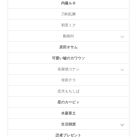
内藤ルネ
刀剣乱舞
初音ミク
動画付
原田オサム
可愛い嘘のカワウソ
名探偵コナン
寺田テラ
忠犬もちしば
星のカービィ
水森亜土
生活雑貨
読者プレゼント