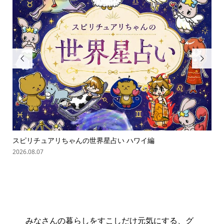


スピリチュアリちゃんの世界星占い ハワイ編
ス
2026.08.07
202
みなさんの暮らしをすこしだけ元気にする、グ