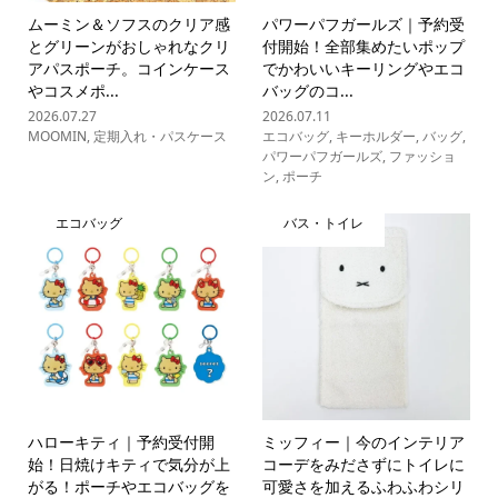
ムーミン＆ソフスのクリア感
パワーパフガールズ｜予約受
とグリーンがおしゃれなクリ
付開始！全部集めたいポップ
アパスポーチ。コインケース
でかわいいキーリングやエコ
やコスメポ...
バッグのコ...
2026.07.27
2026.07.11
MOOMIN
,
定期入れ・パスケース
エコバッグ
,
キーホルダー
,
バッグ
,
パワーパフガールズ
,
ファッショ
ン
,
ポーチ
エコバッグ
バス・トイレ
ハローキティ｜予約受付開
ミッフィー｜今のインテリア
始！日焼けキティで気分が上
コーデをみださずにトイレに
がる！ポーチやエコバッグを
可愛さを加えるふわふわシリ