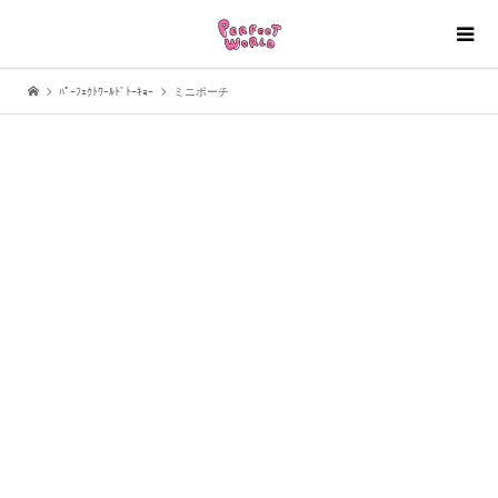
ﾊﾟｰﾌｪｸﾄﾜｰﾙﾄﾞﾄｰｷｮｰ
ミニポーチ