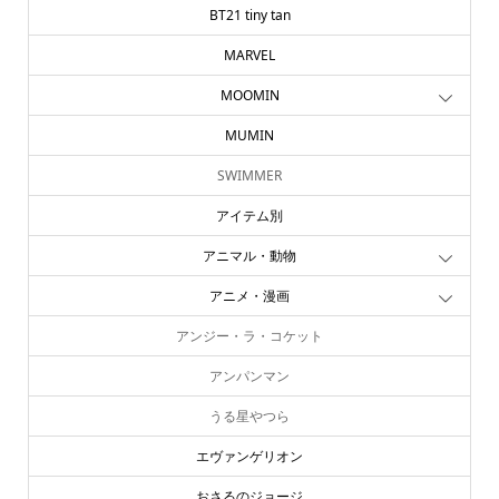
BT21 tiny tan
MARVEL
MOOMIN
MUMIN
SWIMMER
アイテム別
アニマル・動物
アニメ・漫画
アンジー・ラ・コケット
アンパンマン
うる星やつら
エヴァンゲリオン
おさるのジョージ