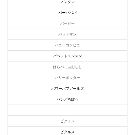
ノンタン
バーバパパ
バービー
バットマン
バニーコンビニ
パペットスンスン
はらぺこあおむし
ハリーポッター
パワーパフガールズ
パンどろぼう
ピーターラビット
ピクミン
ピクルス