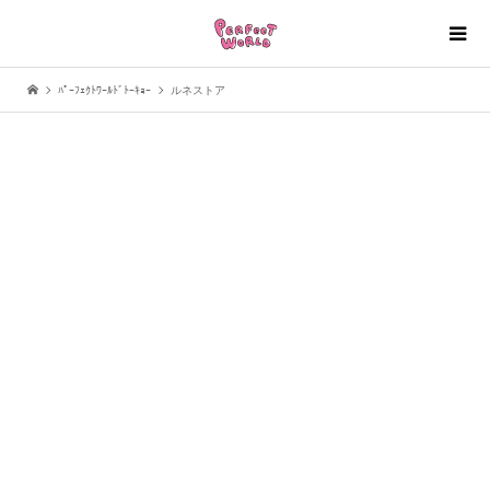
ﾊﾟｰﾌｪｸﾄﾜｰﾙﾄﾞﾄｰｷｮｰ
ルネストア