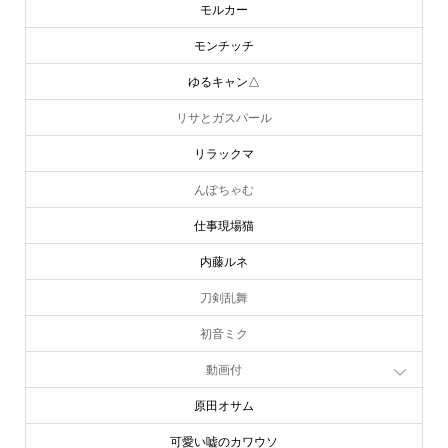
モルカー
モンチッチ
ゆるキャン△
リサとガスパール
リラックマ
んぽちゃむ
仕事現場猫
内藤ルネ
刀剣乱舞
初音ミク
動画付
原田オサム
可愛い嘘のカワウソ