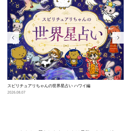


スピリチュアリちゃんの世界星占い ハワイ編
ス
2026.08.07
202