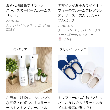
履き心地最高でリラック
デザインが派手カワイイミッ
ス〜。スヌーピーのルームス
フィーのブルームフレグラン
リッパ。
スシリーズ！大人っぽいパー
プルとナチ...
2026.04.22
スリッパ・ソックス
,
リビング
,
生
2026.04.20
活雑貨
クッション
,
スリッパ・ソックス
,
トート
,
ポーチ
,
ミッフィー
セカイ
インテリア
スリッパ・ソックス
お部屋に馴染むこのシンプル
ミッフィーのふんわりスリッ
な可愛さが嬉しい！スヌーピ
パ。おうちでのリラックスタ
ーのミストスプレーボトル
イムに最高の癒しです。