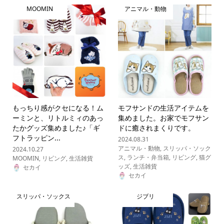
MOOMIN
アニマル・動物
もっちり感がクセになる！ム
モフサンドの生活アイテムを
ーミンと、リトルミィのあっ
集めました。お家でモフサン
たかグッズ集めました♪「ギ
ドに癒されまくりです。
フトラッピン...
2024.08.31
アニマル・動物
,
スリッパ・ソック
2024.10.27
ス
,
ランチ・弁当箱
,
リビング
,
猫グ
MOOMIN
,
リビング
,
生活雑貨
ッズ
,
生活雑貨
セカイ
セカイ
スリッパ・ソックス
ジブリ