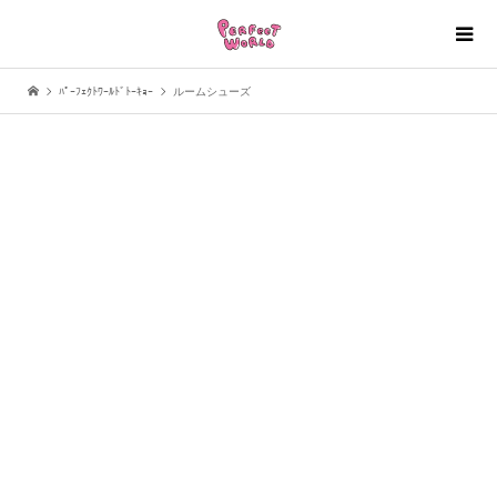
ﾊﾟｰﾌｪｸﾄﾜｰﾙﾄﾞﾄｰｷｮｰ
ルームシューズ