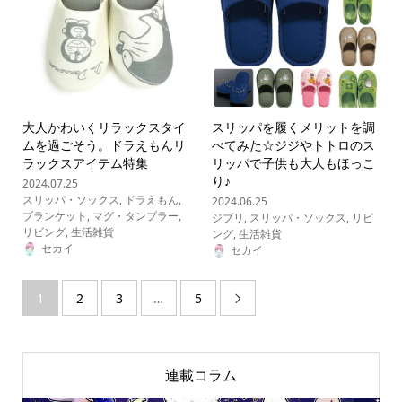
大人かわいくリラックスタイ
スリッパを履くメリットを調
ムを過ごそう。ドラえもんリ
べてみた☆ジジやトトロのス
ラックスアイテム特集
リッパで子供も大人もほっこ
り♪
2024.07.25
スリッパ・ソックス
,
ドラえもん
,
2024.06.25
ブランケット
,
マグ・タンブラー
,
ジブリ
,
スリッパ・ソックス
,
リビ
リビング
,
生活雑貨
ング
,
生活雑貨
セカイ
セカイ
1
2
3
…
5

連載コラム