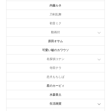
内藤ルネ
刀剣乱舞
初音ミク
動画付
原田オサム
可愛い嘘のカワウソ
名探偵コナン
寺田テラ
忠犬もちしば
星のカービィ
水森亜土
生活雑貨