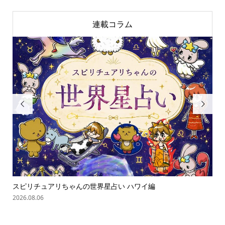
連載コラム


スピリチュアリちゃんの世界星占い ハワイ編
「
の難.
2026.08.06
202