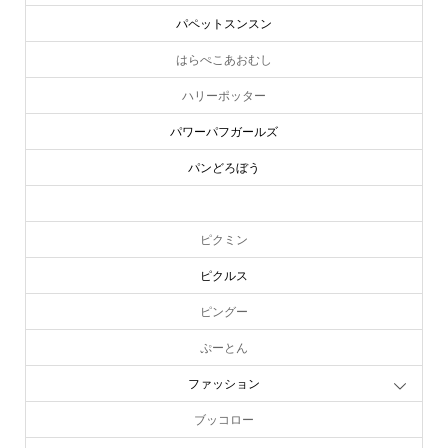
パペットスンスン
はらぺこあおむし
ハリーポッター
パワーパフガールズ
パンどろぼう
ピーターラビット
ピクミン
ピクルス
ピングー
ぷーとん
ファッション
ブッコロー