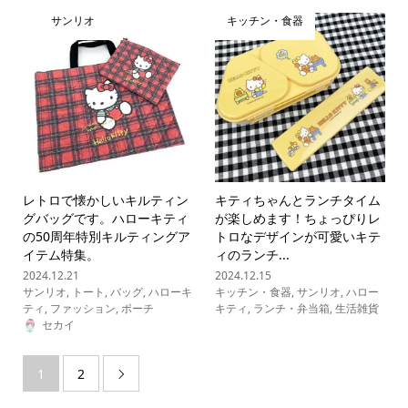
サンリオ
キッチン・食器
レトロで懐かしいキルティン
キティちゃんとランチタイム
グバッグです。ハローキティ
が楽しめます！ちょっぴりレ
の50周年特別キルティングア
トロなデザインが可愛いキテ
イテム特集。
ィのランチ...
2024.12.21
2024.12.15
サンリオ
,
トート
,
バッグ
,
ハローキ
キッチン・食器
,
サンリオ
,
ハロー
ティ
,
ファッション
,
ポーチ
キティ
,
ランチ・弁当箱
,
生活雑貨
セカイ
1
2
