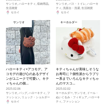
サンリオ
,
ハローキティ
,
収納用品
,
サンリオ
,
バス・トイレ
,
ハローキ
生活雑貨
ティ
,
洗面台・洗濯
,
生活雑貨
セカイ
セカイ
サンリオ
キーホルダー
ハローキティ×アコモデ。ア
キティちゃんが美味しそうな
コモデの遊び心のあるデザイ
お寿司に？個性派からラブリ
ンがユニークで可愛い。キテ
ー系までいろんなキティちゃ
ィちゃんの個...
んのマスコ...
2025.02.06
2025.02.02
サンリオ
,
バッグ
,
ハローキティ
,
フ
キーホルダー
,
サンリオ
,
ドール・
ァッション
,
リュック・ショルダー
ぬいぐるみ・フィギュア
,
ハローキ
セカイ
ティ
,
ファッション