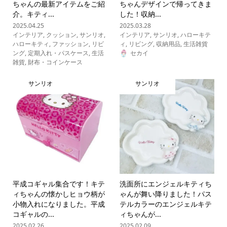
ちゃんの最新アイテムをご紹
ちゃんデザインで帰ってきま
介。キティ...
した！収納...
2025.04.25
2025.03.28
インテリア
,
クッション
,
サンリオ
,
インテリア
,
サンリオ
,
ハローキテ
ハローキティ
,
ファッション
,
リビ
ィ
,
リビング
,
収納用品
,
生活雑貨
ング
,
定期入れ・パスケース
,
生活
セカイ
雑貨
,
財布・コインケース
サンリオ
サンリオ
平成コギャル集合です！キテ
洗面所にエンジェルキティち
ィちゃんの懐かしヒョウ柄が
ゃんが舞い降りました！パス
小物入れになりました。平成
テルカラーのエンジェルキテ
コギャルの...
ィちゃんが...
2025.02.26
2025.02.09