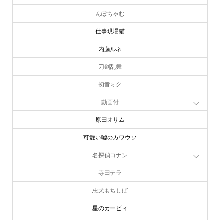
んぽちゃむ
仕事現場猫
内藤ルネ
刀剣乱舞
初音ミク
動画付
原田オサム
可愛い嘘のカワウソ
名探偵コナン
寺田テラ
忠犬もちしば
星のカービィ