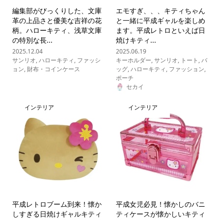
編集部がびっくりした、文庫
エモすぎ、、、キティちゃん
革の上品さと優美な吉祥の花
と一緒に平成ギャルを楽しめ
柄。ハローキティ、浅草文庫
ます。平成レトロといえば日
の特別な長...
焼けキティ...
2025.12.04
2025.06.19
サンリオ
,
ハローキティ
,
ファッシ
キーホルダー
,
サンリオ
,
トート
,
バ
ョン
,
財布・コインケース
ッグ
,
ハローキティ
,
ファッション
,
ポーチ
セカイ
インテリア
インテリア
平成レトロブーム到来！懐か
平成女児必見！懐かしのバニ
しすぎる日焼けギャルキティ
ティケースが懐かしいキティ