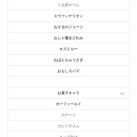
うる星やつら
エヴァンゲリオン
おさるのジョージ
おじゃ魔女どれみ
オズとルー
おぱんちゅうさぎ
おもしろバズ
お文具といっしょ
お菓子キャラ
ガーフィールド
カナヘイ
カピバラさん
キッズ向け