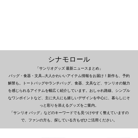
シナモロール
「サンリオグッズ 最新ニュースまとめ」
バッグ・食器・文具…大人かわいいアイテム情報をお届け！新作も、予約
解禁も。トートバッグやランチバッグ、食器、文具など、サンリオの魅力
を感じられるアイテムを幅広く紹介しています。おしゃれ路線、シンプル
なワンポイントなど、主に大人にも嬉しいデザインを中心に、暮らしにそ
っと彩りを添えるグッズをご案内。
「サンリオ バッグ」などのキーワードでも見つけやすく整えていますの
で、ファンの方も、探している方もぜひご活用ください。