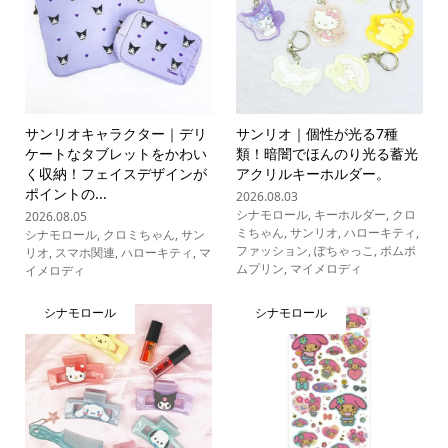
サンリオキャラクター｜デリ
サンリオ｜個性が光る7種
ケートなタブレットをかわい
類！暗闇でほんのり光る蓄光
く収納！フェイスデザインが
アクリルキーホルダー。
ポイントの...
2026.08.03
シナモロール
,
キーホルダー
,
クロ
2026.08.05
ミちゃん
,
サンリオ
,
ハローキティ
,
シナモロール
,
クロミちゃん
,
サン
ファッション
,
ぽちゃっこ
,
ポムポ
リオ
,
スマホ関連
,
ハローキティ
,
マ
ムプリン
,
マイメロディ
イメロディ
シナモロール
シナモロール