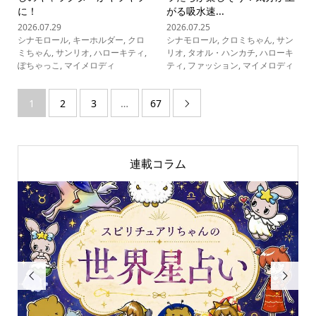
に！
がる吸水速...
2026.07.29
2026.07.25
シナモロール
,
キーホルダー
,
クロ
シナモロール
,
クロミちゃん
,
サン
ミちゃん
,
サンリオ
,
ハローキティ
,
リオ
,
タオル・ハンカチ
,
ハローキ
ぽちゃっこ
,
マイメロディ
ティ
,
ファッション
,
マイメロディ
1
2
3
…
67

連載コラム

