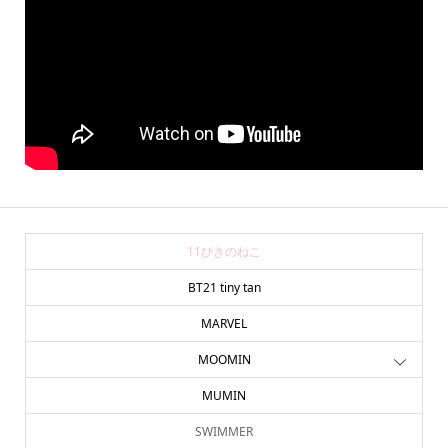
11ぴきのねこ
BT21 tiny tan
MARVEL
MOOMIN
MUMIN
SWIMMER