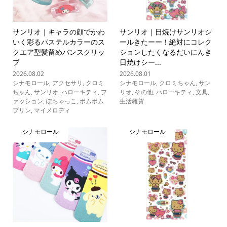
サンリオ｜キャラの顔でかわ
サンリオ｜日焼けサンリオシ
いく彩るパステルカラーのス
ールきたーー！絶対にコレク
クエア型髪留めバンスクリッ
ションしたくなるだいにんき
プ
日焼けシー...
2026.08.02
2026.08.01
シナモロール
,
アクセサリ
,
クロミ
シナモロール
,
クロミちゃん
,
サン
ちゃん
,
サンリオ
,
ハローキティ
,
フ
リオ
,
その他
,
ハローキティ
,
文具
,
ァッション
,
ぽちゃっこ
,
ポムポム
生活雑貨
プリン
,
マイメロディ
シナモロール
シナモロール