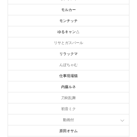
モルカー
モンチッチ
ゆるキャン△
リサとガスパール
リラックマ
んぽちゃむ
仕事現場猫
内藤ルネ
刀剣乱舞
初音ミク
動画付
原田オサム