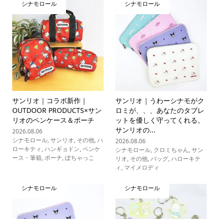
シナモロール
シナモロール
サンリオ｜コラボ新作｜
サンリオ｜うわーシナモがク
OUTDOOR PRODUCTS×サン
ロミが、、、あなたのタブレ
リオのペンケース＆ポーチ
ットを優しく守ってくれる。
サンリオの...
2026.08.06
シナモロール
,
サンリオ
,
その他
,
ハ
2026.08.06
ローキティ
,
ハンギョドン
,
ペンケ
シナモロール
,
クロミちゃん
,
サン
ース・筆箱
,
ポーチ
,
ぽちゃっこ
リオ
,
その他
,
バッグ
,
ハローキテ
ィ
,
マイメロディ
シナモロール
シナモロール