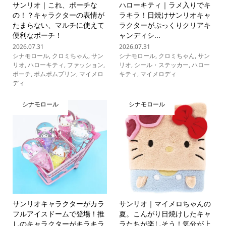
サンリオ｜これ、ポーチな
ハローキティ｜ラメ入りでキ
の！？キャラクターの表情が
ラキラ！日焼けサンリオキャ
たまらない、マルチに使えて
ラクターがぷっくりクリアキ
便利なポーチ！
ャンディシ...
2026.07.31
2026.07.31
シナモロール
,
クロミちゃん
,
サン
シナモロール
,
クロミちゃん
,
サン
リオ
,
ハローキティ
,
ファッション
,
リオ
,
シール・ステッカー
,
ハロー
ポーチ
,
ポムポムプリン
,
マイメロ
キティ
,
マイメロディ
ディ
シナモロール
シナモロール
サンリオキャラクターがカラ
サンリオ｜マイメロちゃんの
フルアイスドームで登場！推
夏。こんがり日焼けしたキャ
しのキャラクターがキラキラ
ラたちが楽しそう！気分が上