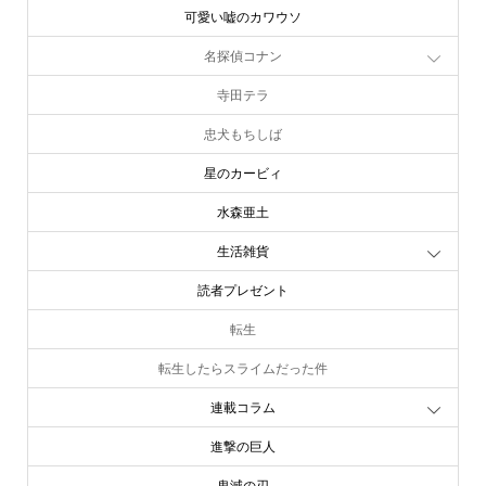
可愛い嘘のカワウソ
名探偵コナン
寺田テラ
忠犬もちしば
星のカービィ
水森亜土
生活雑貨
読者プレゼント
転生
転生したらスライムだった件
連載コラム
進撃の巨人
鬼滅の刃