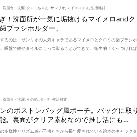
洗面台・洗濯
,
クロミちゃん
,
サンリオ
,
マイメロディ
,
生活雑貨
ぎ！洗面所が一気に垢抜けるマイメロandク
歯ブラシホルダー。
介するのは、サンリオの人気キャラであるマイメロとクロミの歯ブラシ
す。吸盤で鏡やタイルにくっつ蹴ることができて、衛生的！くっつけれ
洗面台・洗濯
,
その他
,
ポーチ
,
生活雑貨
ンのボストンバッグ風ポーチ。バッグに取
能。裏面がクリア素材なので推し活にも...
ーの多様性とリズム感が子供たちから長年愛されている絵本のキャラク