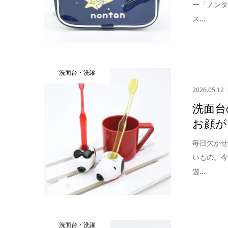
ー「ノンタ
ス...
洗面台・洗濯
2026.05.12
洗面台
お顔が
毎日欠か
いもの。
遊...
洗面台・洗濯