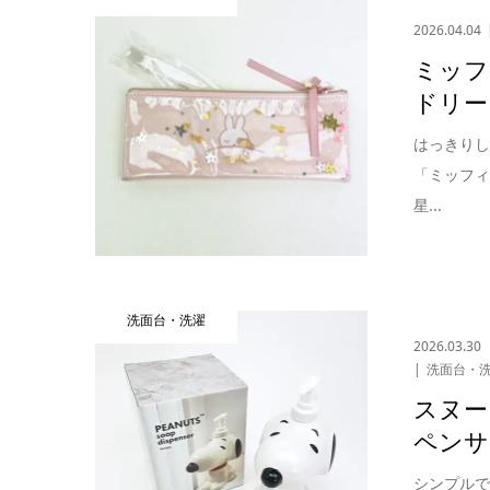
2026.04.04
ミッフ
ドリー
はっきり
「ミッフィ
星...
洗面台・洗濯
2026.03.30
洗面台・
スヌー
ペンサ
シンプル