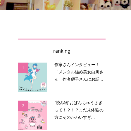
ranking
リ
作家さんインタビュー！
1
「メンタル強め美女白川さ
ん」作者獅子さんにお話...
。
ッ
[読み物]おぱんちゅうさぎ
2
って！？！？まだ未体験の
方にそのかわいすぎ...