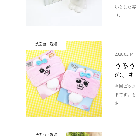
いとした
リ...
洗面台・洗濯
2026.03.14
うるう
の、キ
今回ピッ
ドです。
さ...
洗面台・洗濯