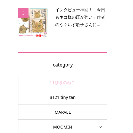
インタビュー神回！「今日
3
もネコ様の圧が強い」作者
のうぐいす歌子さんに...
ホ
ば
category
11ぴきのねこ
BT21 tiny tan
り
MARVEL
MOOMIN
タ