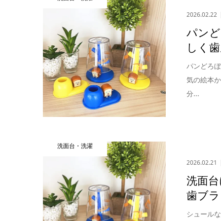
2026.02.22
パンど
しく歯
パンどろ
気の絵本
分...
洗面台・洗濯
2026.02.21
洗面台
歯ブラ
シュール