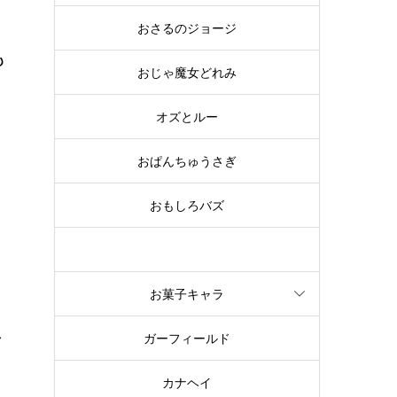
おさるのジョージ
も
おじゃ魔女どれみ
オズとルー
る
おぱんちゅうさぎ
おもしろバズ
お文具といっしょ
お菓子キャラ
ス
ガーフィールド
カナヘイ
あ