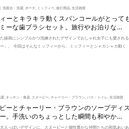
洗面台・洗濯
,
ポーチ
,
ミッフィー
,
旅行用品
,
生活雑貨
ィーとキラキラ動くスパンコールがとって
ミーな歯ブラシセット。旅行やお泊りな...
した線画にシンプルかつ洗練されたデザインでおしゃれ女子にも愛され
ー」。 今回はそんなミッフィーから、ミッフィーとシャカシャカ動く
洗濯
,
キッチン・食器
,
スヌーピー
,
チャーリー・ブラウン
,
バス・トイレ
,
生活雑貨
ピーとチャーリー・ブラウンのソープディ
ー。手洗いのちょっとした瞬間も和やか...
で大人っぽいデザインに、スヌーピーと個性豊かな仲間たちの和気あい