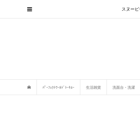
スヌーピ
ﾊﾟｰﾌｪｸﾄﾜｰﾙﾄﾞﾄｰｷｮｰ
生活雑貨
洗面台・洗濯