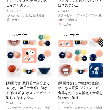
す。ちいかわやモモンガのフ
マグカップを選ぶポイントと
ェイス形のク...
は？ステン...
2025.05.05
2024.12.30
ちいかわさん
,
文具
,
生活雑貨
スヌーピー
,
マグ・タンブラー
,
動
セカイ
画付
,
生活雑貨
セカイ
スヌーピー
スヌーピー
[動画付き]数日前の自分よく
[動画付き]この絶妙な色合い
やった！毎日の食卓に助か
めっちゃ可愛い♡スヌーピー
る”作り置き”がスヌーピーで
食器をたくさん揃えて食卓を
楽しくなるよ☆...
鮮やかに飾り...
2024.05.27
2021.05.01
スヌーピー
,
ファッション
,
生活雑
スヌーピー
,
ファッション
,
生活雑