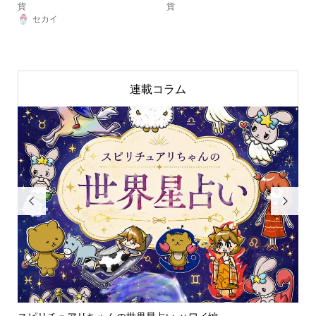
貨
貨
セカイ
連載コラム

