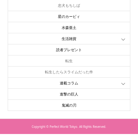
忠犬もちしば
星のカービィ
水森亜土
生活雑貨
読者プレゼント
転生
転生したらスライムだった件
連載コラム
進撃の巨人
鬼滅の刃
Copyright ©
Perfect World Tokyo. All Rights Reserved.