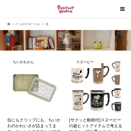
ﾊﾟｰﾌｪｸﾄﾜｰﾙﾄﾞﾄｰｷｮｰ
蓋
蓋
ちいかわさん
スヌーピー
缶にもクリップにも、ちいか
[サクッと動画付]スヌーピー
わのかわいさが詰まってま
の超ヒットアイテムで考える