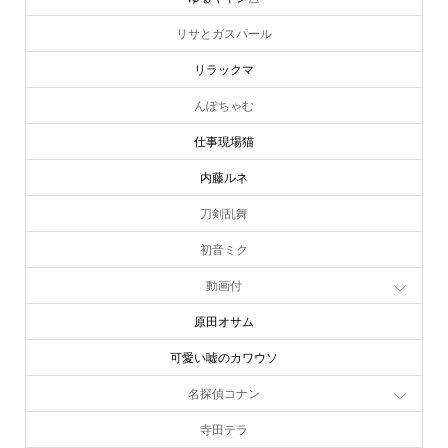
リサとガスパール
リラックマ
んぽちゃむ
仕事現場猫
内藤ルネ
刀剣乱舞
初音ミク
動画付
原田オサム
可愛い嘘のカワウソ
名探偵コナン
寺田テラ